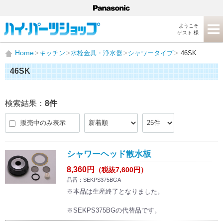
ようこそ
ゲスト 様
Home
キッチン
水栓金具・浄水器
シャワータイプ
46SK
46SK
検索結果：
8
件
販売中のみ表示
シャワーヘッド散水板
8,360円
（税抜7,600円）
品番：SEKPS375BGA
※本品は生産終了となりました。
※SEKPS375BGの代替品です。