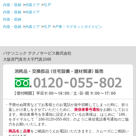
内装・収納
内装ドア
引戸
内装・収納
内装ドア
内装・収納
内装・収納
内装ドア
引戸
戸車・マグネットガイドピン
パナソニック テクノサービス株式会社
大阪府門真市大字門真1048
・予期せぬ障害などでお客様とのお電話が途中切断してしまった時に、折り
返しかけ直しをさせていただくために、
発信者番号通知
をお願いしており
ます。発信者番号を非通知に設定されているお客様は、はじめに「186」
をダイヤルして「186-0120-055-802」のように発信電話番号通知のご協
力をお願いいたします。
・
商品名
と
品番
をご確認のうえお電話いただきますと、スムーズにご相談い