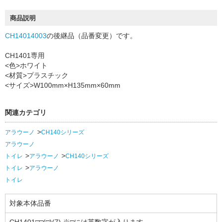
商品説明
CH14014003
の後継品（品番変更）です。
CH1401専用
<色>ホワイト
<材質>プラスチック
<サイズ>W100mm×H135mm×60mm
関連カテゴリ
アラウーノ
CH140シリーズ
アラウーノ
トイレ
アラウーノ
CH140シリーズ
トイレ
アラウーノ
トイレ
対象本体品番
CH1401□□(□)(7) ※□には英数字が入ります。