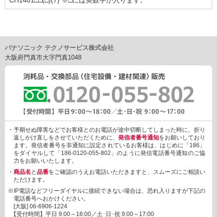
パナソニック テクノサービス株式会社
大阪府門真市大字門真1048
・予期せぬ障害などでお客様とのお電話が途中切断してしまった時に、折り
返しかけ直しをさせていただくために、
発信者番号通知
をお願いしており
ます。発信者番号を非通知に設定されているお客様は、はじめに「186」
をダイヤルして「186-0120-055-802」のように発信電話番号通知のご協
力をお願いいたします。
・
商品名
と
品番
をご確認のうえお電話いただきますと、スムーズにご相談い
ただけます。
※IP電話などフリーダイヤルに接続できない場合は、恐れ入りますが下記の
電話番号へおかけください。
[大阪]
06-6906-1224
【受付時間】平日 9:00～18:00／土･日･祝 9:00～17:00