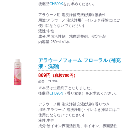
後継品
CH399K
をお求めください。
アラウーノ用 泡洗浄補充液(洗剤) 無香性
用途:アラウーノ 泡洗浄用(トイレふき掃除にはご
使用にならないでください)
液性:中性
成分:界面活性剤、粘度調整剤、安定化剤
内容量:250mL×1本
アラウーノフォーム フローラル (補充
液・洗剤)
869円
（税抜790円）
品番：CH394
※本品は生産終了となりました。
後継品
CH395N
（香り変更）をお求めください。
アラウーノ用 泡洗浄補充液(洗剤) 香りつき
用途:アラウーノ 泡洗浄用(トイレふき掃除にはご
使用にならないでください)
液性:中性
成分:陰イオン界面活性剤、非イオン、界面活性