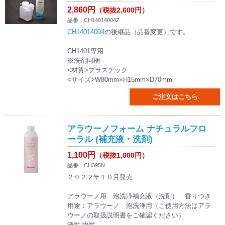
2,860円
（税抜2,600円）
品番：CH14014004Z
CH14014004
の後継品（品番変更）です。
CH1401専用
※洗剤同梱
<材質>プラスチック
<サイズ>W80mm×H15mm×D70mm
ご注文はこちら
アラウーノフォーム ナチュラルフロ
ーラル (補充液・洗剤)
1,100円
（税抜1,000円）
品番：CH395N
２０２２年１０月発売
アラウーノ用 泡洗浄補充液（洗剤） 香りつき
用途：アラウーノ 泡洗浄用（ご使用方法はアラ
ウーノの取扱説明書をご確認ください）
液性:中性