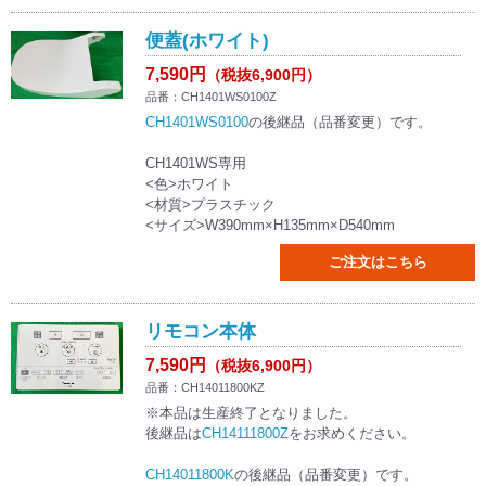
便蓋(ホワイト)
7,590円
（税抜6,900円）
品番：CH1401WS0100Z
CH1401WS0100
の後継品（品番変更）です。
CH1401WS専用
<色>ホワイト
<材質>プラスチック
<サイズ>W390mm×H135mm×D540mm
ご注文はこちら
リモコン本体
7,590円
（税抜6,900円）
品番：CH14011800KZ
※本品は生産終了となりました。
後継品は
CH14111800Z
をお求めください。
CH14011800K
の後継品（品番変更）です。