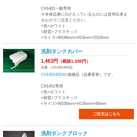
CH1401一般専用
※本体品番にGが入っているものには使用出来ま
せんのでご注意ください。
<色>ホワイト
<材質>プラスチック
<サイズ>W198mm×H13mm×D119mm
洗剤タンクカバー
1,463円
（税抜1,330円）
品番：CH14014003Z
CH14014003
の後継品（品番変更）です。
CH1401専用
<色>ホワイト
<材質>プラスチック
<サイズ>W100mm×H135mm×60mm
ご注文はこちら
洗剤タンクブロック