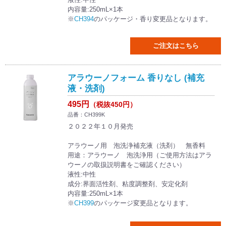
内容量:250mL×1本
※
CH394
のパッケージ・香り変更品となります。
ご注文はこちら
アラウーノフォーム 香りなし (補充
液・洗剤)
495円
（税抜450円）
品番：CH399K
２０２２年１０月発売
アラウーノ用 泡洗浄補充液（洗剤） 無香料
用途：アラウーノ 泡洗浄用（ご使用方法はアラ
ウーノの取扱説明書をご確認ください）
液性:中性
成分:界面活性剤、粘度調整剤、安定化剤
内容量:250mL×1本
※
CH399
のパッケージ変更品となります。