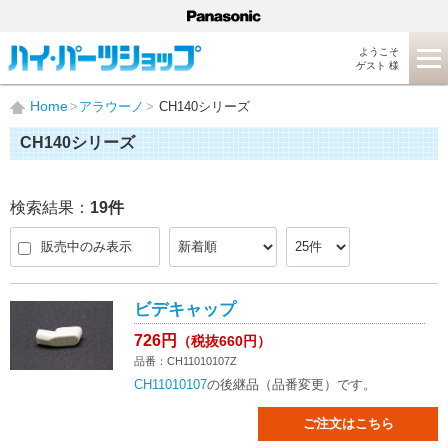
ようこそ
ゲスト 様
Home
アラウーノ
CH140シリーズ
CH140シリーズ
検索結果：
19
件
販売中のみ表示
ビデキャップ
726円
（税抜660円）
品番：CH11010107Z
CH11010107
の後継品（品番変更）です。
ご注文はこちら