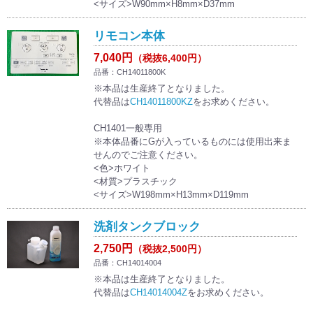
<サイズ>W90mm×H8mm×D37mm
リモコン本体
7,040円
（税抜6,400円）
品番：CH14011800K
※本品は生産終了となりました。
代替品は
CH14011800KZ
をお求めください。
CH1401一般専用
※本体品番にGが入っているものには使用出来ま
せんのでご注意ください。
<色>ホワイト
<材質>プラスチック
<サイズ>W198mm×H13mm×D119mm
洗剤タンクブロック
2,750円
（税抜2,500円）
品番：CH14014004
※本品は生産終了となりました。
代替品は
CH14014004Z
をお求めください。