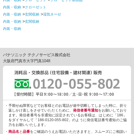
内装・収納
クローゼット
クローゼット扉部品
内装・収納
クローゼット
内装・収納
玄関収納
湿気ネーゼ
内装・収納
玄関収納
内装・収納
パナソニック テクノサービス株式会社
大阪府門真市大字門真1048
・予期せぬ障害などでお客様とのお電話が途中切断してしまった時に、折り
返しかけ直しをさせていただくために、
発信者番号通知
をお願いしており
ます。発信者番号を非通知に設定されているお客様は、はじめに「186」
をダイヤルして「186-0120-055-802」のように発信電話番号通知のご協
力をお願いいたします。
・
商品名
と
品番
をご確認のうえお電話いただきますと、スムーズにご相談い