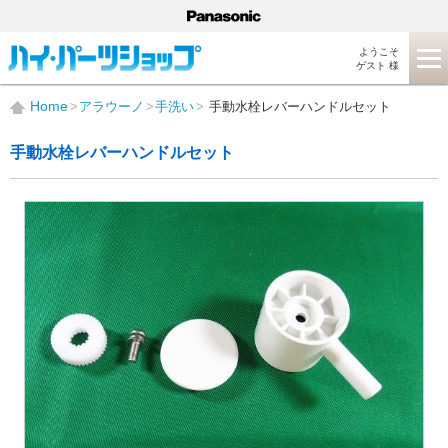
ようこそ
ゲスト 様
Home
アラウーノ
手洗い
手動水栓レバーハンドルセット
手動水栓レバーハンドルセット