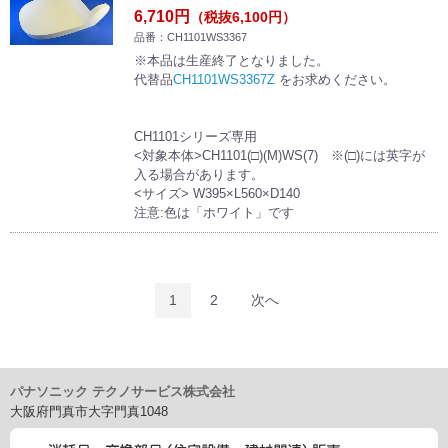
6,710円
（税抜6,100円）
品番：CH1101WS3367
※本品は生産終了となりました。
代替品
CH1101WS3367Z
をお求めください。
CH1101シリーズ専用
<対象本体>CH1101(□)(M)WS(7) ※(□)には英字が
入る場合があります。
<サイズ> W395×L560×D140
注意:色は「ホワイト」です
1
2
次へ
パナソニック テクノサービス株式会社
大阪府門真市大字門真1048