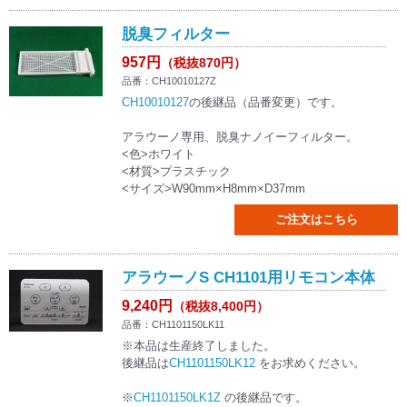
脱臭フィルター
957円
（税抜870円）
品番：CH10010127Z
CH10010127
の後継品（品番変更）です。
アラウーノ専用、脱臭ナノイーフィルター。
<色>ホワイト
<材質>プラスチック
<サイズ>W90mm×H8mm×D37mm
ご注文はこちら
アラウーノS CH1101用リモコン本体
9,240円
（税抜8,400円）
品番：CH1101150LK11
※本品は生産終了しました。
後継品は
CH1101150LK12
をお求めください。
※
CH1101150LK1Z
の後継品です。