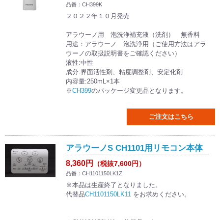
品番：CH399K
２０２２年１０月発売
アラウーノ用 泡洗浄補充液（洗剤） 無香料
用途：アラウーノ 泡洗浄用（ご使用方法はアラ
ウーノの取扱説明書をご確認ください）
液性:中性
成分:界面活性剤、粘度調整剤、安定化剤
内容量:250mL×1本
※
CH399
のパッケージ変更品となります。
ご注文はこちら
アラウーノS CH1101用リモコン本体
8,360円
（税抜7,600円）
品番：CH1101150LK1Z
※本品は生産終了となりました。
代替品
CH1101150LK11
をお求めください。