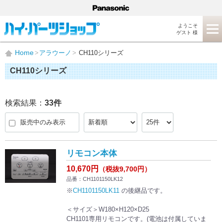
ようこそ
ゲスト 様
Home
アラウーノ
CH110シリーズ
CH110シリーズ
検索結果：
33
件
販売中のみ表示
リモコン本体
10,670円
（税抜9,700円）
品番：CH1101150LK12
※
CH1101150LK11
の後継品です。
＜サイズ＞W180×H120×D25
CH1101専用リモコンです。(電池は付属していま