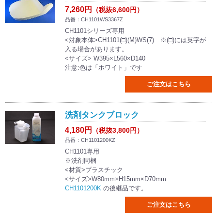
7,260円
（税抜6,600円）
品番：CH1101WS3367Z
CH1101シリーズ専用
<対象本体>CH1101(□)(M)WS(7) ※(□)には英字が
入る場合があります。
<サイズ> W395×L560×D140
注意:色は「ホワイト」です
ご注文はこちら
洗剤タンクブロック
4,180円
（税抜3,800円）
品番：CH1101200KZ
CH1101専用
※洗剤同梱
<材質>プラスチック
<サイズ>W80mm×H15mm×D70mm
CH1101200K
の後継品です。
ご注文はこちら