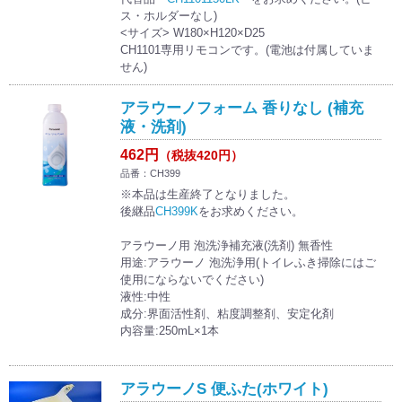
ス・ホルダーなし)
<サイズ> W180×H120×D25
CH1101専用リモコンです。(電池は付属していま
せん)
アラウーノフォーム 香りなし (補充
液・洗剤)
462円
（税抜420円）
品番：CH399
※本品は生産終了となりました。
後継品
CH399K
をお求めください。
アラウーノ用 泡洗浄補充液(洗剤) 無香性
用途:アラウーノ 泡洗浄用(トイレふき掃除にはご
使用にならないでください)
液性:中性
成分:界面活性剤、粘度調整剤、安定化剤
内容量:250mL×1本
アラウーノS 便ふた(ホワイト)