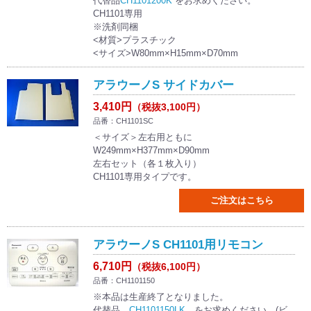
代替品
CH1101200K
をお求めください。
CH1101専用
※洗剤同梱
<材質>プラスチック
<サイズ>W80mm×H15mm×D70mm
アラウーノS サイドカバー
3,410円
（税抜3,100円）
品番：CH1101SC
＜サイズ＞左右用ともに
W249mm×H377mm×D90mm
左右セット（各１枚入り）
CH1101専用タイプです。
ご注文はこちら
アラウーノS CH1101用リモコン
6,710円
（税抜6,100円）
品番：CH1101150
※本品は生産終了となりました。
代替品
CH1101150LK
をお求めください。(ビ