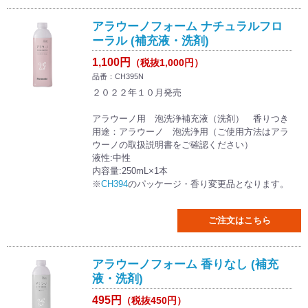
アラウーノフォーム ナチュラルフロ
ーラル (補充液・洗剤)
1,100円
（税抜1,000円）
品番：CH395N
２０２２年１０月発売
アラウーノ用 泡洗浄補充液（洗剤） 香りつき
用途：アラウーノ 泡洗浄用（ご使用方法はアラ
ウーノの取扱説明書をご確認ください）
液性:中性
内容量:250mL×1本
※
CH394
のパッケージ・香り変更品となります。
ご注文はこちら
アラウーノフォーム 香りなし (補充
液・洗剤)
495円
（税抜450円）