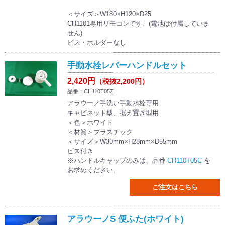
＜サイズ＞W180×H120×D25
CH1101専用リモコンです。(電池は付属していま
せん)
ビス・ホルダーなし
手動水栓レバーハンドルセット
2,420円
（税抜2,200円）
品番：CH110T05Z
アラウーノ手洗い手動水栓専用
キャビネット型、据え置き型用
＜色＞ホワイト
＜材質＞プラスチック
＜サイズ＞W30mm×H28mm×D55mm
ビス付き
※ハンドルキャップのみは、品番
CH110T05C
を
お求めください。
ご注文はこちら
アラウーノS 便ふた(ホワイト)