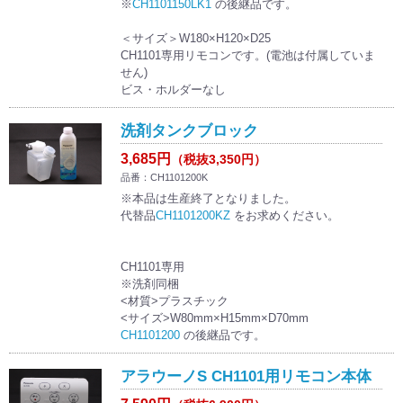
※
CH1101150LK1
の後継品です。
＜サイズ＞W180×H120×D25
CH1101専用リモコンです。(電池は付属していま
せん)
ビス・ホルダーなし
洗剤タンクブロック
3,685円
（税抜3,350円）
品番：CH1101200K
※本品は生産終了となりました。
代替品
CH1101200KZ
をお求めください。
CH1101専用
※洗剤同梱
<材質>プラスチック
<サイズ>W80mm×H15mm×D70mm
CH1101200
の後継品です。
アラウーノS CH1101用リモコン本体