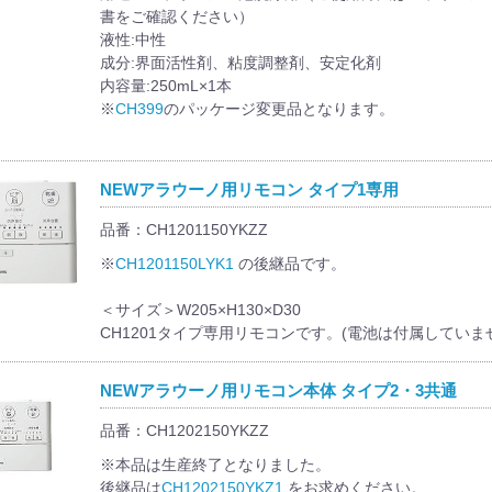
書をご確認ください）
液性:中性
成分:界面活性剤、粘度調整剤、安定化剤
内容量:250mL×1本
※
CH399
のパッケージ変更品となります。
NEWアラウーノ用リモコン タイプ1専用
品番：CH1201150YKZZ
※
CH1201150LYK1
の後継品です。
＜サイズ＞W205×H130×D30
CH1201タイプ専用リモコンです。(電池は付属していま
NEWアラウーノ用リモコン本体 タイプ2・3共通
品番：CH1202150YKZZ
※本品は生産終了となりました。
後継品は
CH1202150YKZ1
をお求めください。