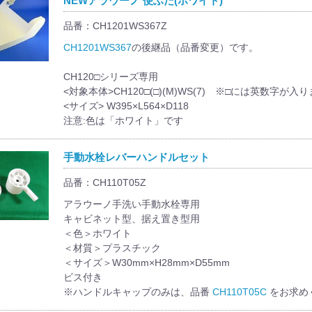
NEWアラウーノ 便ふた(ホワイト)
品番：CH1201WS367Z
CH1201WS367
の後継品（品番変更）です。
CH120□シリーズ専用
<対象本体>CH120□(□)(M)WS(7) ※□には英数字
<サイズ> W395×L564×D118
注意:色は「ホワイト」です
手動水栓レバーハンドルセット
品番：CH110T05Z
アラウーノ手洗い手動水栓専用
キャビネット型、据え置き型用
＜色＞ホワイト
＜材質＞プラスチック
＜サイズ＞W30mm×H28mm×D55mm
ビス付き
※ハンドルキャップのみは、品番
CH110T05C
をお求め