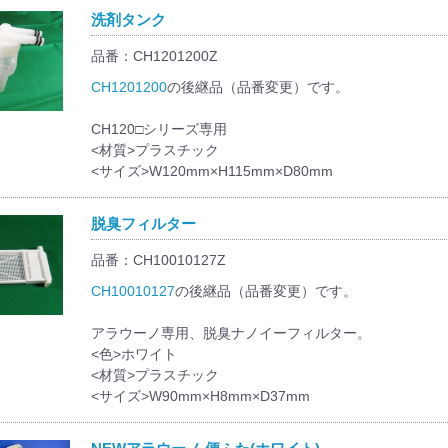
洗剤タンク
品番：CH1201200Z
CH1201200
の後継品（品番変更）です。
CH120□シリーズ専用
<材質>プラスチック
<サイズ>W120mm×H115mm×D80mm
脱臭フィルター
品番：CH10010127Z
CH10010127
の後継品（品番変更）です。
アラウーノ専用、脱臭ナノイーフィルター。
<色>ホワイト
<材質>プラスチック
<サイズ>W90mm×H8mm×D37mm