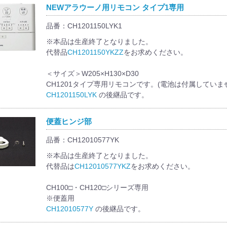
NEWアラウーノ用リモコン タイプ1専用
品番：CH1201150LYK1
※本品は生産終了となりました。
代替品
CH1201150YKZZ
をお求めください。
＜サイズ＞W205×H130×D30
CH1201タイプ専用リモコンです。(電池は付属していま
CH1201150LYK
の後継品です。
便蓋ヒンジ部
品番：CH12010577YK
※本品は生産終了となりました。
代替品は
CH12010577YKZ
をお求めください。
CH100□・CH120□シリーズ専用
※便蓋用
CH12010577Y
の後継品です。