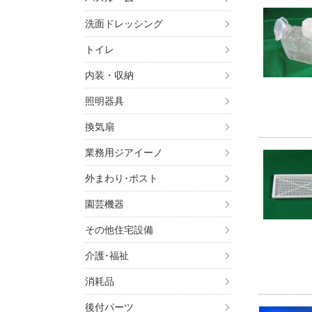
洗面ドレッシング
トイレ
内装・収納
照明器具
換気扇
業務用ジアイーノ
外まわり･ポスト
園芸機器
その他住宅設備
介護･福祉
消耗品
後付パーツ