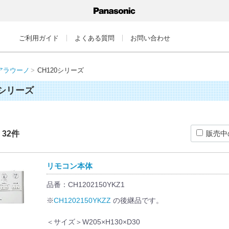
ご利用ガイド
よくある質問
お問い合わせ
アラウーノ
CH120シリーズ
0シリーズ
：
32
件
販売中
リモコン本体
品番：CH1202150YKZ1
※
CH1202150YKZZ
の後継品です。
＜サイズ＞W205×H130×D30