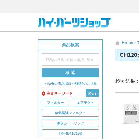
Home
商品検索
CH12
検 索
検索結果
>>品番の表示場所･検索時のご注意
注目キーワード
More
フィルター
エアテクト
給気清浄フィルター
浄水カートリッジ
TK-HB41C1SK