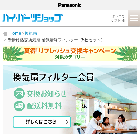
ようこそ
ゲスト 様
Home
換気扇
壁掛け熱交換気扇 給気清浄フィルター（5枚セット）