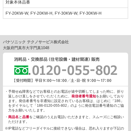
対象本体品番
FY-20KW-W, FY-20KW-H, FY-30KW-W, FY-30KW-H
パナソニック テクノサービス株式会社
大阪府門真市大字門真1048
・予期せぬ障害などでお客様とのお電話が途中切断してしまった時に、折り
返しかけ直しをさせていただくために、
発信者番号通知
をお願いしており
ます。発信者番号を非通知に設定されているお客様は、はじめに「186」
をダイヤルして「186-0120-055-802」のように発信電話番号通知のご協
力をお願いいたします。
・
商品名
と
品番
をご確認のうえお電話いただきますと、スムーズにご相談い
ただけます。
※IP電話などフリーダイヤルに接続できない場合は、恐れ入りますが下記の