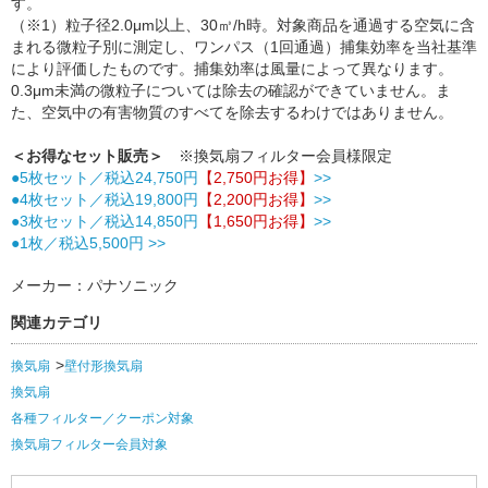
す。
（※1）粒子径2.0μm以上、30㎥/h時。対象商品を通過する空気に含
まれる微粒子別に測定し、ワンパス（1回通過）捕集効率を当社基準
により評価したものです。捕集効率は風量によって異なります。
0.3μm未満の微粒子については除去の確認ができていません。ま
た、空気中の有害物質のすべてを除去するわけではありません。
＜お得なセット販売＞
※換気扇フィルター会員様限定
●5枚セット／税込24,750円
【2,750円お得】
>>
●4枚セット／税込19,800円
【2,200円お得】
>>
●3枚セット／税込14,850円
【1,650円お得】
>>
●1枚／税込5,500円 >>
メーカー：パナソニック
関連カテゴリ
換気扇
壁付形換気扇
換気扇
各種フィルター／クーポン対象
換気扇フィルター会員対象