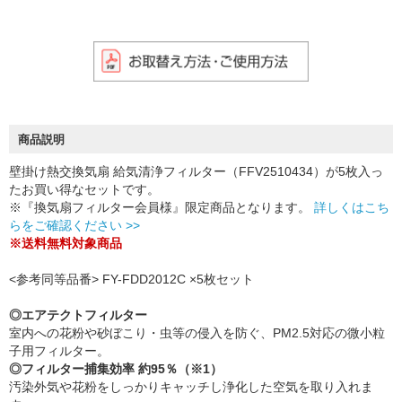
商品説明
壁掛け熱交換気扇 給気清浄フィルター（FFV2510434）が5枚入っ
たお買い得なセットです。
※『換気扇フィルター会員様』限定商品となります。
詳しくはこち
らをご確認ください >>
※送料無料対象商品
<参考同等品番> FY-FDD2012C ×5枚セット
◎エアテクトフィルター
室内への花粉や砂ぼこり・虫等の侵入を防ぐ、PM2.5対応の微小粒
子用フィルター。
◎フィルター捕集効率 約95％（※1）
汚染外気や花粉をしっかりキャッチし浄化した空気を取り入れま