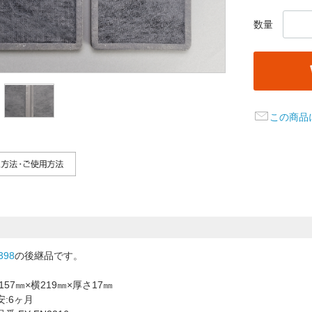
数量
この商品
398
の後継品です。
57㎜×横219㎜×厚さ17㎜
:6ヶ月