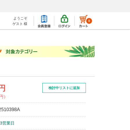
ようこそ
0
ゲスト 様
0円
検討中リストに追加
0円）
2510398A
3営業日