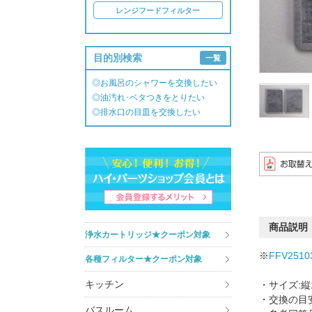
レンジフードフィルター
目的別検索
一覧
◎お風呂のシャワーを交換したい
◎油汚れ･ベタつきをとりたい
◎排水口の目皿を交換したい
商品説明
浄水カートリッジ★クーポン対象
※
FFV2510
各種フィルター★クーポン対象
キッチン
・サイズ:縦1
・交換の目安
バスルーム