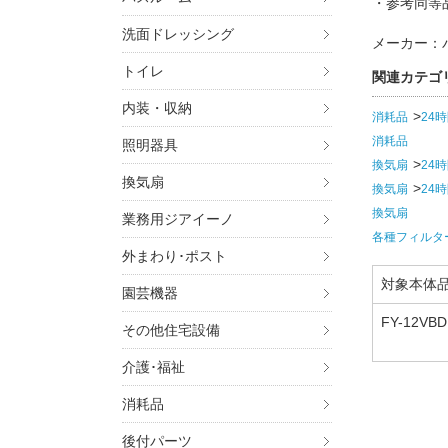
・参考同等品番
洗面ドレッシング
メーカー：
トイレ
関連カテゴ
内装・収納
消耗品
24
消耗品
照明器具
換気扇
24
換気扇
換気扇
24
換気扇
業務用ジアイーノ
各種フィルタ
外まわり･ポスト
対象本体
園芸機器
FY-12VBD
その他住宅設備
95TBD5A,
介護･福祉
消耗品
後付パーツ