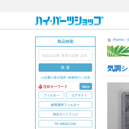
Home
商品検索
気調シ
検 索
>>品番の表示場所･検索時のご注意
注目キーワード
More
フィルター
エアテクト
給気清浄フィルター
浄水カートリッジ
TK-HB41C1SK