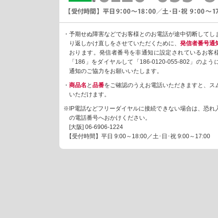
・予期せぬ障害などでお客様とのお電話が途中切断してし
り返しかけ直しをさせていただくために、
発信者番号通
おります。発信者番号を非通知に設定されているお客
「186」をダイヤルして「186-0120-055-802」の
通知のご協力をお願いいたします。
・
商品名
と
品番
をご確認のうえお電話いただきますと、ス
いただけます。
※IP電話などフリーダイヤルに接続できない場合は、恐れ
の電話番号へおかけください。
[大阪]
06-6906-1224
【受付時間】平日 9:00～18:00／土･日･祝 9:00～17:00