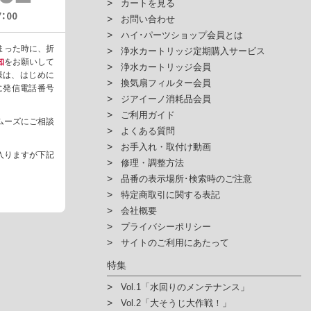
カートを見る
お問い合わせ
ハイ･パーツショップ会員とは
まった時に、折
浄水カートリッジ定期購入サービス
知
をお願いして
浄水カートリッジ会員
様は、はじめに
換気扇フィルター会員
ように発信電話番号
ジアイーノ消耗品会員
ご利用ガイド
ムーズにご相談
よくある質問
お手入れ・取付け動画
入りますが下記
修理・調整方法
品番の表示場所･検索時のご注意
特定商取引に関する表記
会社概要
プライバシーポリシー
サイトのご利用にあたって
特集
Vol.1「水回りのメンテナンス」
Vol.2「大そうじ大作戦！」