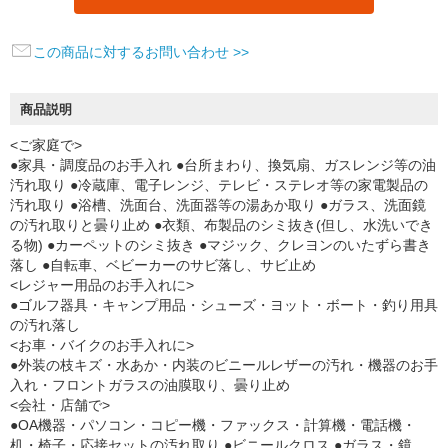
この商品に対するお問い合わせ >>
商品説明
<ご家庭で>
●家具・調度品のお手入れ ●台所まわり、換気扇、ガスレンジ等の油
汚れ取り ●冷蔵庫、電子レンジ、テレビ・ステレオ等の家電製品の
汚れ取り ●浴槽、洗面台、洗面器等の湯あか取り ●ガラス、洗面鏡
の汚れ取りと曇り止め ●衣類、布製品のシミ抜き(但し、水洗いでき
る物) ●カーペットのシミ抜き ●マジック、クレヨンのいたずら書き
落し ●自転車、ベビーカーのサビ落し、サビ止め
<レジャー用品のお手入れに>
●ゴルフ器具・キャンプ用品・シューズ・ヨット・ボート・釣り用具
の汚れ落し
<お車・バイクのお手入れに>
●外装の枝キズ・水あか・内装のビニールレザーの汚れ・機器のお手
入れ・フロントガラスの油膜取り、曇り止め
<会社・店舗で>
●OA機器・パソコン・コピー機・ファックス・計算機・電話機・
机・椅子・応接セットの汚れ取り ●ビニールクロス ●ガラス・鏡、