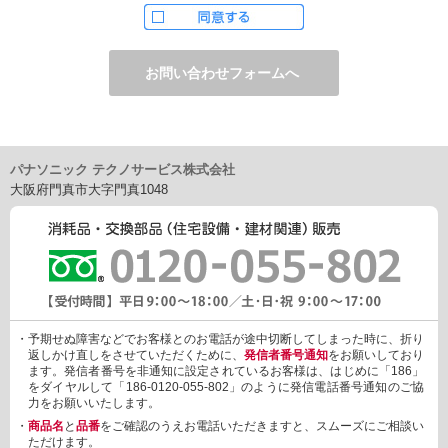
ただし、お申し込みフォーム上でご希望の方のみに、下記サービ
スをご提供することがあります。
・電子メール、ダイレクトメールなどによる情報のご提供
（1）ご提供情報の分野
・住宅関連設備・建材、家電製品、住まいづくり(新築・リフォー
ム)関連情報
・介護サービス、防犯設備・防犯サービス、生活便利サービス、
車載関連商品など
パナソニック テクノサービス株式会社
（2）ご提供情報の概要
大阪府門真市大字門真1048
・商品、サービスに関するご提案
・商品サポート、メンテナンスに関するご提案
・キャンペーン、フェアー、イベントに関する情報ご提供
・アンケート、商品モニターに関する情報ご提供など
3. 個人情報の提供
あらかじめご本人様からご了解いただいている場合や法令で認め
られている場合を除き、個人情報を第三者に提供または開示いた
しません。
・予期せぬ障害などでお客様とのお電話が途中切断してしまった時に、折り
しかしながら、お客様がクレジットカード決済をご利用される場
返しかけ直しをさせていただくために、
発信者番号通知
をお願いしており
合に限り、カード発行会社が行なう不正利用検知・防止「3Dセキ
ます。発信者番号を非通知に設定されているお客様は、はじめに「186」
ュア2.0」のために、お客様が利用するカード発行会社及び、決済
をダイヤルして「186-0120-055-802」のように発信電話番号通知のご協
代行会社：GMOペイメントゲートウェイ（第三者）に、下記の情
力をお願いいたします。
報を開示し、本人認証を行います。
・
商品名
と
品番
をご確認のうえお電話いただきますと、スムーズにご相談い
・金額など、決済に関する情報
ただけます。
・お客様のデバイス情報