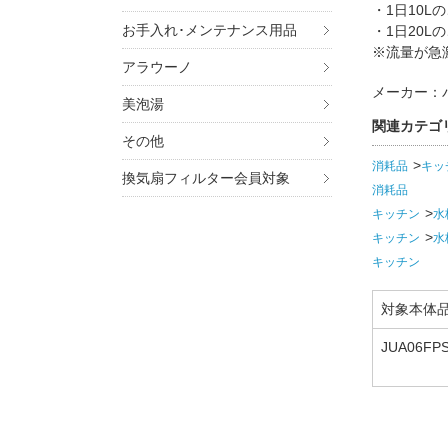
・1日10L
お手入れ･メンテナンス用品
・1日20L
※流量が急
アラウーノ
メーカー：
美泡湯
関連カテゴ
その他
消耗品
キッ
換気扇フィルター会員対象
消耗品
キッチン
水
キッチン
水
キッチン
対象本体
JUA06FP
EBZ,QS0
WSNEBZ,
J06FWSN