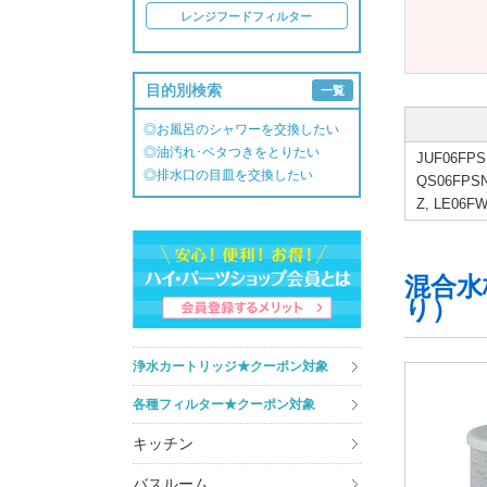
レンジフードフィルター
目的別検索
一覧
◎お風呂のシャワーを交換したい
◎油汚れ･ベタつきをとりたい
JUF06FPS
◎排水口の目皿を交換したい
QS06FPSN
Z, LE06F
混合水
り）
浄水カートリッジ★クーポン対象
各種フィルター★クーポン対象
キッチン
バスルーム