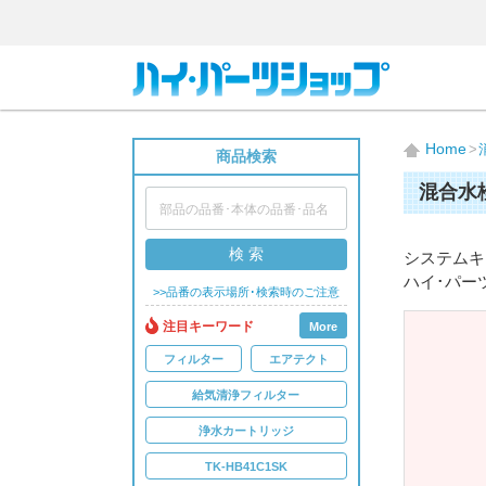
Home
商品検索
混合水
検 索
システムキ
ハイ･パー
>>品番の表示場所･検索時のご注意
注目キーワード
More
フィルター
エアテクト
給気清浄フィルター
浄水カートリッジ
TK-HB41C1SK