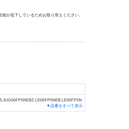
性能が低下しているためお取り替えください。
B,JUG06FPSNEBZ,LE06FPSNEB,LE06FPSN
▼品番をすべて表示
B,JGZ06FWSNEBZ,JUA06FWSNEB,JUA06F
6FWSNEB,QS06FWSNEBZ,VJ06FWSNEB,V