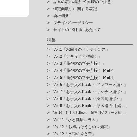
品番の表示場所･検索時のご注意
特定商取引に関する表記
会社概要
プライバシーポリシー
サイトのご利用にあたって
特集
Vol.1「水回りのメンテナンス」
Vol.2「大そうじ大作戦！」
Vol.3「我が家のプチ点検！」
Vol.4「我が家のプチ点検！ Part2」
Vol.5「我が家のプチ点検！ Part3」
Vol.6「お手入れBook ～アラウーノ編～」
Vol.7「お手入れBook ～キッチン編①～」
Vol.8「お手入れBook ～換気扇編①～」
Vol.9「お手入れBook ～浄水器 活用編～」
Vol.10「お手入れBook ～業務用ジアイーノ編～」
Vol.11「水と健康コラム」
Vol.12「お風呂そうじの豆知識」
Vol.13「水道の今と昔」