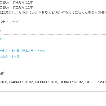
のご使用：約4カ月に1本
のご使用：約2カ月に1本
激に減少したり浄水にカルキ臭やカビ臭がするようになった場合も除去
パナソニック
リ
チン
栓金具・浄水器
浄水カートリッジ
栓金具・浄水器
品番
SNEB,JUA06FPSNEBZ,JUF06FPSNEB,JUF06FPSNEBZ,JUG06FPSNE
6FPSNEB,QS06FPSNEBZ,VJ06FPSNEB,VJ06FPSNEBZ,JGZ06FWSNE
JUG06FWSNEB,JUG06FWSNEBZ,LE06FWSNEB,LE06FWSNEBZ,QS0
EBZ