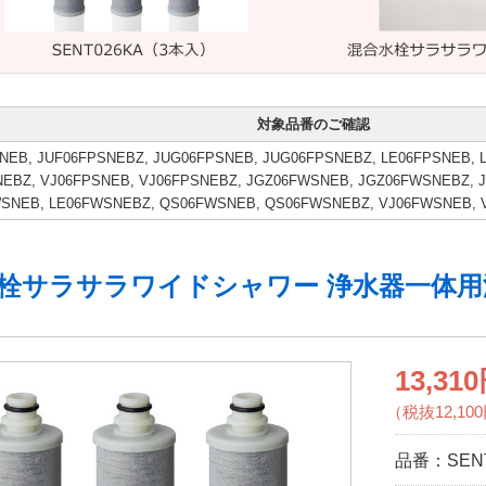
対象品番のご確認
NEB, JUF06FPSNEBZ, JUG06FPSNEB, JUG06FPSNEBZ, LE06FPSNEB, 
EBZ, VJ06FPSNEB, VJ06FPSNEBZ, JGZ06FWSNEB, JGZ06FWSNEBZ,
WSNEB, LE06FWSNEBZ, QS06FWSNEB, QS06FWSNEBZ, VJ06FWSNEB,
栓サラサラワイドシャワー 浄水器一体用
13,31
（税抜12,10
品番：
SEN