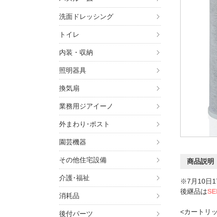
洗面ドレッシング
トイレ
内装・収納
照明器具
換気扇
業務用ジアイーノ
外まわり･ポスト
園芸機器
その他住宅設備
商品説明
介護･福祉
※7月10日
後継品は
SE
消耗品
<カートリ
後付パーツ