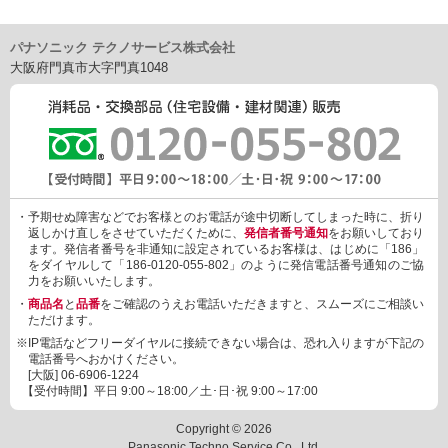
パナソニック テクノサービス株式会社
大阪府門真市大字門真1048
・予期せぬ障害などでお客様とのお電話が途中切断してしまった時に、折り
返しかけ直しをさせていただくために、
発信者番号通知
をお願いしており
ます。発信者番号を非通知に設定されているお客様は、はじめに「186」
をダイヤルして「186-0120-055-802」のように発信電話番号通知のご協
力をお願いいたします。
・
商品名
と
品番
をご確認のうえお電話いただきますと、スムーズにご相談い
ただけます。
※IP電話などフリーダイヤルに接続できない場合は、恐れ入りますが下記の
電話番号へおかけください。
[大阪]
06-6906-1224
【受付時間】平日 9:00～18:00／土･日･祝 9:00～17:00
Copyright © 2026
Panasonic Techno Service Co., Ltd.