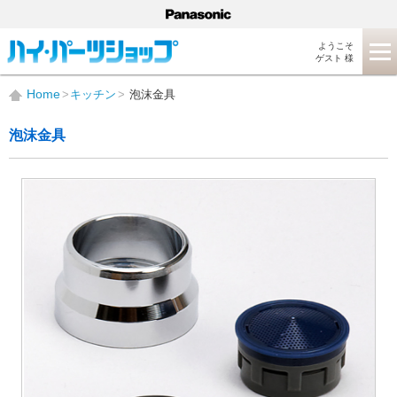
ようこそ
ゲスト 様
Home
キッチン
泡沫金具
泡沫金具