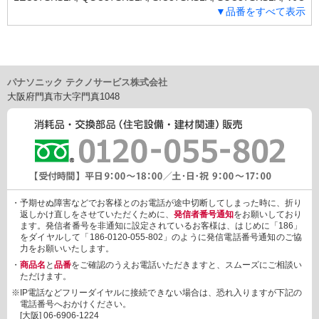
▼品番をすべて表示
37SKS1A, LEC37SKS1B, QGC37SKS1B, SIC37SKS1B, SUC37S
KS1B, VJC37SKS1B, LEC37SKS2A, QGC37SKS2A, QSC37SKS
2A, SIC37SKS2A, SUC37SKS2A, VJC37SKS2A, LEC37SKS2B,
QGC37SKS2B, QSC37SKS2B, SIC37SKS2B, SUC37SKS2B, VJ
C37SKS2B
パナソニック テクノサービス株式会社
大阪府門真市大字門真1048
・予期せぬ障害などでお客様とのお電話が途中切断してしまった時に、折り
返しかけ直しをさせていただくために、
発信者番号通知
をお願いしており
ます。発信者番号を非通知に設定されているお客様は、はじめに「186」
をダイヤルして「186-0120-055-802」のように発信電話番号通知のご協
力をお願いいたします。
・
商品名
と
品番
をご確認のうえお電話いただきますと、スムーズにご相談い
ただけます。
※IP電話などフリーダイヤルに接続できない場合は、恐れ入りますが下記の
電話番号へおかけください。
[大阪]
06-6906-1224