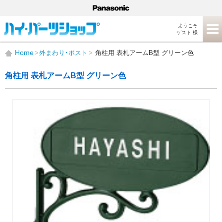
ようこそ
ゲスト 様
Home
外まわり･ポスト
角柱用 表札アームB型 グリーン色
角柱用 表札アームB型 グリーン色