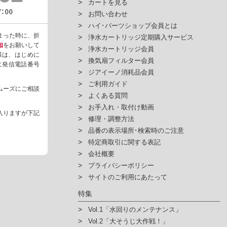
カートを見る
お問い合わせ
ハイ･パーツショップ会員とは
まった時に、折
浄水カートリッジ定期購入サービス
知
をお願いして
浄水カートリッジ会員
様は、はじめに
換気扇フィルター会員
ように発信電話番号
ジアイーノ消耗品会員
ご利用ガイド
ムーズにご相談
よくある質問
お手入れ・取付け動画
入りますが下記
修理・調整方法
品番の表示場所･検索時のご注意
特定商取引に関する表記
会社概要
プライバシーポリシー
サイトのご利用にあたって
特集
Vol.1「水回りのメンテナンス」
Vol.2「大そうじ大作戦！」