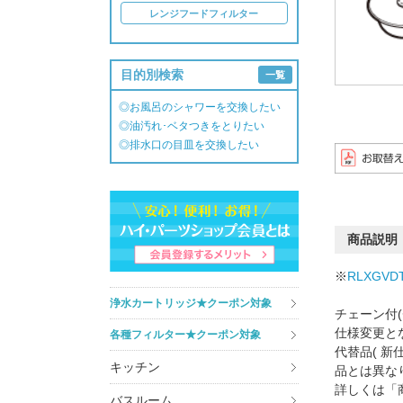
レンジフードフィルター
目的別検索
一覧
◎お風呂のシャワーを交換したい
◎油汚れ･ベタつきをとりたい
◎排水口の目皿を交換したい
商品説明
※
RLXGVD
浄水カートリッジ★クーポン対象
チェーン付(
仕様変更と
各種フィルター★クーポン対象
代替品( 
キッチン
品とは異な
詳しくは「
バスルーム