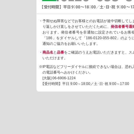
・予期せぬ障害などでお客様とのお電話が途中切断してし
り返しかけ直しをさせていただくために、
発信者番号通
おります。発信者番号を非通知に設定されているお客
「186」をダイヤルして「186-0120-055-802」の
通知のご協力をお願いいたします。
・
商品名
と
品番
をご確認のうえお電話いただきますと、ス
いただけます。
※IP電話などフリーダイヤルに接続できない場合は、恐れ
の電話番号へおかけください。
[大阪]
06-6906-1224
【受付時間】平日 9:00～18:00／土･日･祝 9:00～17:00