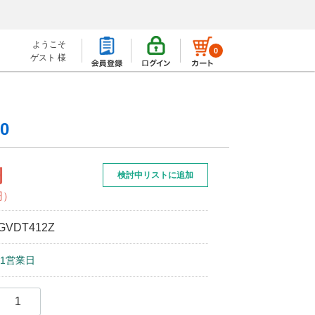
ようこそ
0
ゲスト 様
0
円
検討中リストに追加
円）
GVDT412Z
1営業日