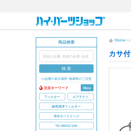
Home
商品検索
カサ付ゴ
検 索
>>品番の表示場所･検索時のご注意
注目キーワード
More
フィルター
エアテクト
給気清浄フィルター
浄水カートリッジ
TK-HB41C1SK