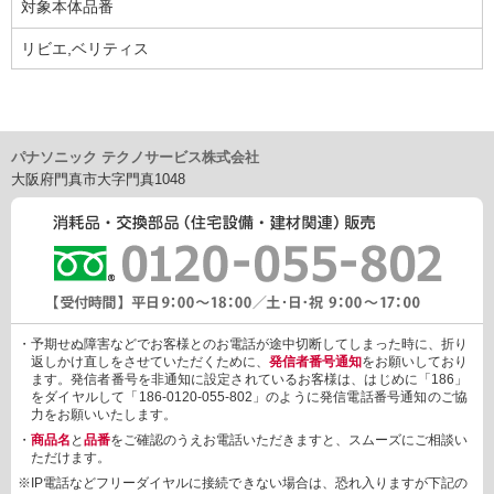
対象本体品番
リビエ,ベリティス
パナソニック テクノサービス株式会社
大阪府門真市大字門真1048
・予期せぬ障害などでお客様とのお電話が途中切断してしまった時に、折り
返しかけ直しをさせていただくために、
発信者番号通知
をお願いしており
ます。発信者番号を非通知に設定されているお客様は、はじめに「186」
をダイヤルして「186-0120-055-802」のように発信電話番号通知のご協
力をお願いいたします。
・
商品名
と
品番
をご確認のうえお電話いただきますと、スムーズにご相談い
ただけます。
※IP電話などフリーダイヤルに接続できない場合は、恐れ入りますが下記の