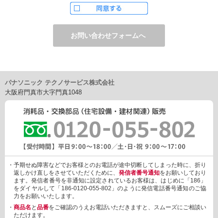
ただし、お申し込みフォーム上でご希望の方のみに、下記サービ
スをご提供することがあります。
・電子メール、ダイレクトメールなどによる情報のご提供
（1）ご提供情報の分野
・住宅関連設備・建材、家電製品、住まいづくり(新築・リフォー
ム)関連情報
・介護サービス、防犯設備・防犯サービス、生活便利サービス、
車載関連商品など
パナソニック テクノサービス株式会社
（2）ご提供情報の概要
大阪府門真市大字門真1048
・商品、サービスに関するご提案
・商品サポート、メンテナンスに関するご提案
・キャンペーン、フェアー、イベントに関する情報ご提供
・アンケート、商品モニターに関する情報ご提供など
3. 個人情報の提供
あらかじめご本人様からご了解いただいている場合や法令で認め
られている場合を除き、個人情報を第三者に提供または開示いた
しません。
・予期せぬ障害などでお客様とのお電話が途中切断してしまった時に、折り
しかしながら、お客様がクレジットカード決済をご利用される場
返しかけ直しをさせていただくために、
発信者番号通知
をお願いしており
合に限り、カード発行会社が行なう不正利用検知・防止「3Dセキ
ます。発信者番号を非通知に設定されているお客様は、はじめに「186」
ュア2.0」のために、お客様が利用するカード発行会社及び、決済
をダイヤルして「186-0120-055-802」のように発信電話番号通知のご協
代行会社：GMOペイメントゲートウェイ（第三者）に、下記の情
力をお願いいたします。
報を開示し、本人認証を行います。
・
商品名
と
品番
をご確認のうえお電話いただきますと、スムーズにご相談い
・金額など、決済に関する情報
ただけます。
・お客様のデバイス情報