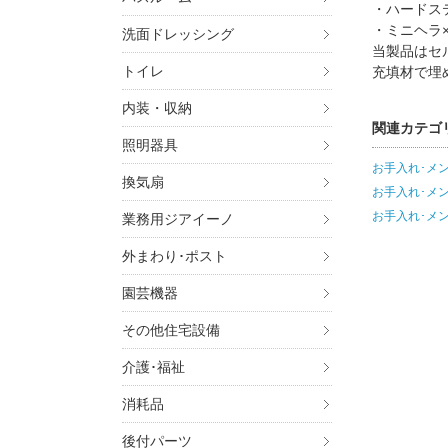
・ハードス
・ミニヘラ×
洗面ドレッシング
当製品はセ
トイレ
充填材で埋
内装・収納
関連カテゴ
照明器具
お手入れ･メ
換気扇
お手入れ･メ
お手入れ･メ
業務用ジアイーノ
外まわり･ポスト
園芸機器
その他住宅設備
介護･福祉
消耗品
後付パーツ