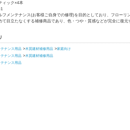
ティック×4本
1
ルフメンテナンス(お客様ご自身での修理)を目的としており、フローリ
めて目立たなくする補修商品であり、色・つや・質感などが完全に復元
リ
ンテナンス用品
木質建材補修用品
家庭向け
ンテナンス用品
木質建材補修用品
ンテナンス用品