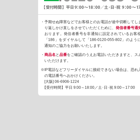
・予期せぬ障害などでお客様とのお電話が途中切断してし
り返しかけ直しをさせていただくために、
発信者番号通
おります。発信者番号を非通知に設定されているお客
「186」をダイヤルして「186-0120-055-802」の
通知のご協力をお願いいたします。
・
商品名
と
品番
をご確認のうえお電話いただきますと、ス
いただけます。
※IP電話などフリーダイヤルに接続できない場合は、恐れ
の電話番号へおかけください。
[大阪]
06-6906-1224
【受付時間】平日 9:00～18:00／土･日･祝 9:00～17:00