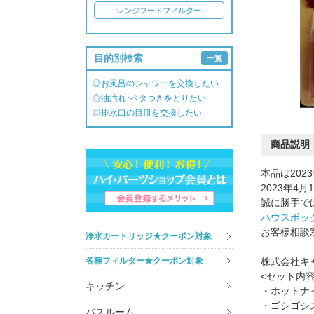
レンジフードフィルター
目的別検索
一覧
◎お風呂のシャワーを交換したい
◎油汚れ･ベタつきをとりたい
◎排水口の目皿を交換したい
商品説明
本品は20
2023年
誠に勝手で
ハウスボッ
お客様相談窓口 
浄水カートリッジ★クーポン対象
各種フィルター★クーポン対象
株式会社キ
<セット内容
キッチン
・ホットナイ
・ゴシゴシ
バスルーム