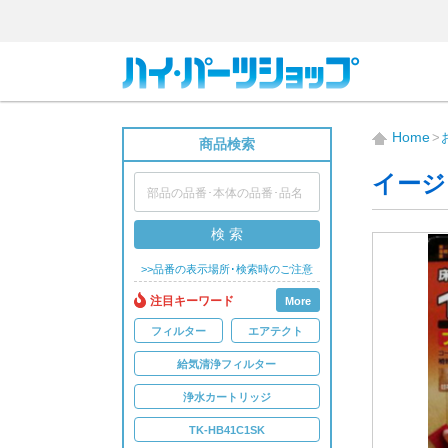
Home
商品検索
イージ
検 索
>>品番の表示場所･検索時のご注意
注目キーワード
More
フィルター
エアテクト
給気清浄フィルター
浄水カートリッジ
TK-HB41C1SK