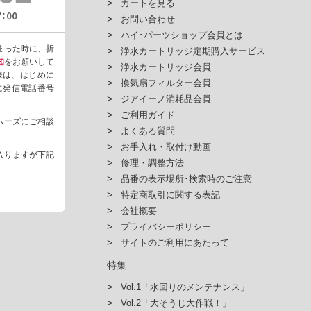
カートを見る
お問い合わせ
ハイ･パーツショップ会員とは
まった時に、折
浄水カートリッジ定期購入サービス
知
をお願いして
浄水カートリッジ会員
様は、はじめに
換気扇フィルター会員
ように発信電話番号
ジアイーノ消耗品会員
ご利用ガイド
ムーズにご相談
よくある質問
お手入れ・取付け動画
入りますが下記
修理・調整方法
品番の表示場所･検索時のご注意
特定商取引に関する表記
会社概要
プライバシーポリシー
サイトのご利用にあたって
特集
Vol.1「水回りのメンテナンス」
Vol.2「大そうじ大作戦！」