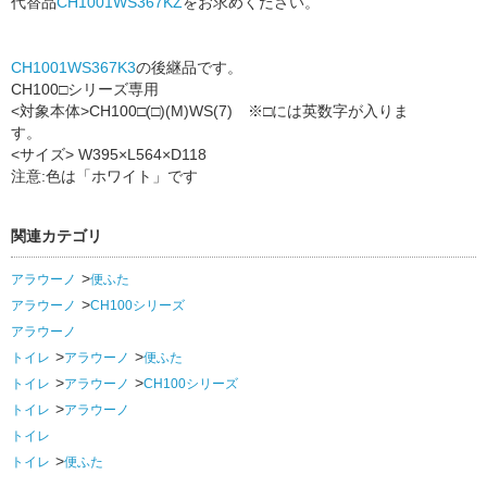
代替品
CH1001WS367KZ
をお求めください。
CH1001WS367K3
の後継品です。
CH100□シリーズ専用
<対象本体>CH100□(□)(M)WS(7) ※□には英数字が入りま
す。
<サイズ> W395×L564×D118
注意:色は「ホワイト」です
関連カテゴリ
アラウーノ
便ふた
アラウーノ
CH100シリーズ
アラウーノ
トイレ
アラウーノ
便ふた
トイレ
アラウーノ
CH100シリーズ
トイレ
アラウーノ
トイレ
トイレ
便ふた