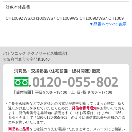
対象本体品番
CH1009ZWS,CH1009WS7,CH1009WS,CH1009MWS7,CH1009
▼品番をすべて表示
MWS,CH1009HWS,CH1009HMWS,CH1003ZWS,CH1003WS7,C
H1003WS,CH1003RWS7,CH1003RWS,CH1003RMWS,CH1003
PWS,CH1003PMWS,CH1003MWS7,CH1003MWS,CH1003HWS,
CH1003HMWS,CH1002ZWS,CH1002WS7,CH1002WS,CH1002
RWS7,CH1002RWS,CH1002RMWS7,CH1002RMWS,CH1002P
パナソニック テクノサービス株式会社
WS,CH1002PMWS,CH1002MWS7,CH1002MWS,CH1002HWS,
大阪府門真市大字門真1048
CH1002HMWS,CH1001WS7,CH1001WS,CH1001MWS7,CH100
1MWS,CH1001HWS,CH1001HMWS,CH1009ZWS,CH1009WS7,
CH1009WS,CH1009MWS7,CH1009MWS,CH1009HWS,CH1009
HMWS,CH1003ZWS,CH1003WS7,CH1003WS,CH1003RWS7,C
H1003RWS,CH1003RMWS,CH1003PWS,CH1003PMWS,CH100
3MWS7,CH1003MWS,CH1003HWS,CH1003HMWS,CH1002ZW
S,CH1002WS7,CH1002WS,CH1002RWS7,CH1002RWS,CH100
・予期せぬ障害などでお客様とのお電話が途中切断してしまった時に、折り
2RMWS7,CH1002RMWS,CH1002PWS,CH1002PMWS,CH1002
返しかけ直しをさせていただくために、
発信者番号通知
をお願いしており
MWS7,CH1002MWS,CH1002HWS,CH1002HMWS,CH1001WS7,
ます。発信者番号を非通知に設定されているお客様は、はじめに「186」
CH1001WS,CH1001MWS7,CH1001MWS,CH1001HWS,CH1001
をダイヤルして「186-0120-055-802」のように発信電話番号通知のご協
力をお願いいたします。
HMWS
・
商品名
と
品番
をご確認のうえお電話いただきますと、スムーズにご相談い