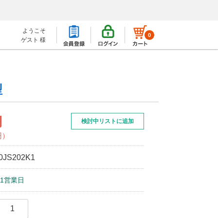
ようこそ
0
ゲスト 様
型
円
検討中リストに追加
円）
0JS202K1
1営業日