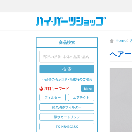
Home
商品検索
ヘアー
検 索
>>品番の表示場所･検索時のご注意
注目キーワード
More
フィルター
エアテクト
給気清浄フィルター
浄水カートリッジ
TK-HB41C1SK