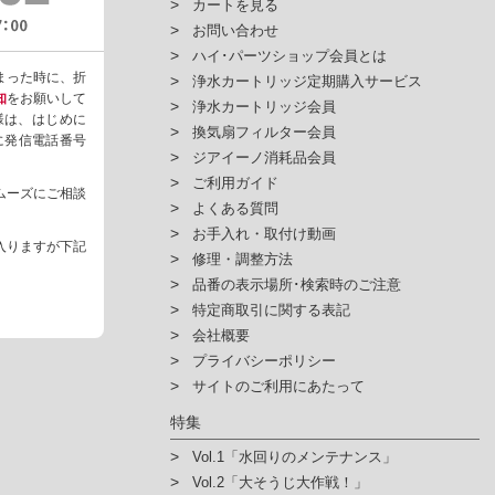
カートを見る
お問い合わせ
ハイ･パーツショップ会員とは
まった時に、折
浄水カートリッジ定期購入サービス
知
をお願いして
浄水カートリッジ会員
様は、はじめに
換気扇フィルター会員
ように発信電話番号
ジアイーノ消耗品会員
ご利用ガイド
ムーズにご相談
よくある質問
お手入れ・取付け動画
入りますが下記
修理・調整方法
品番の表示場所･検索時のご注意
特定商取引に関する表記
会社概要
プライバシーポリシー
サイトのご利用にあたって
特集
Vol.1「水回りのメンテナンス」
Vol.2「大そうじ大作戦！」