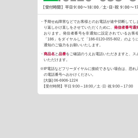
・予期せぬ障害などでお客様とのお電話が途中切断してし
り返しかけ直しをさせていただくために、
発信者番号通
おります。発信者番号を非通知に設定されているお客
「186」をダイヤルして「186-0120-055-802」の
通知のご協力をお願いいたします。
・
商品名
と
品番
をご確認のうえお電話いただきますと、ス
いただけます。
※IP電話などフリーダイヤルに接続できない場合は、恐れ
の電話番号へおかけください。
[大阪]
06-6906-1224
【受付時間】平日 9:00～18:00／土･日･祝 9:00～17:00