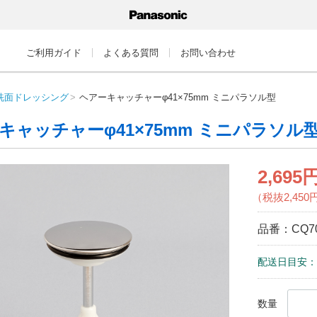
ご利用ガイド
よくある質問
お問い合わせ
洗面ドレッシング
ヘアーキャッチャーφ41×75mm ミニパラソル型
キャッチャーφ41×75mm ミニパラソル
2,695
（税抜2,450
品番：
CQ7
配送日目安：
数量