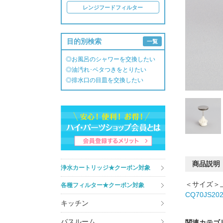
レンジフードフィルター
目的別検索
一覧
◎お風呂のシャワーを交換したい
◎油汚れ･ベタつきをとりたい
◎排水口の目皿を交換したい
商品説明
浄水カートリッジ★クーポン対象
＜サイズ＞上
各種フィルター★クーポン対象
CQ70JS20
キッチン
バスルーム
関連カテゴ