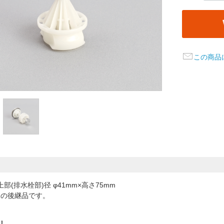
この商品
部(排水栓部)径 φ41mm×高さ75mm
2
の後継品です。
リ