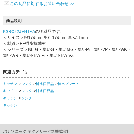
この商品に対するお問い合わせ >>
商品説明
KSRC22JM41AA
の後継品です。
＜サイズ＞幅179mm 奥行179mm 厚み11mm
＜材質＞PP樹脂抗菌材
＜シリーズ＞NL-G・集いG・集いMG・集いPi・集いVP・集いWK・
集いWR・集いNEW Pi・集いNEW VZ
関連カテゴリ
キッチン
シンク
排水口部品
排水プレート
キッチン
シンク
排水口部品
キッチン
シンク
キッチン
パナソニック テクノサービス株式会社