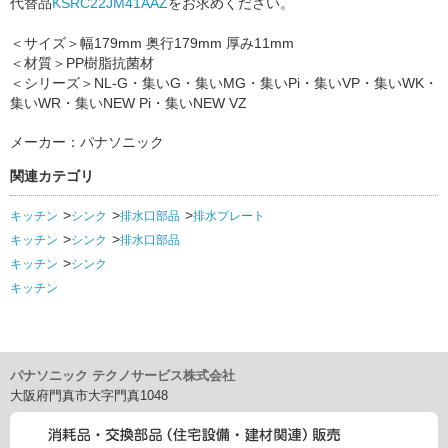
代替品
KSRC22JM41AAZ
をお求めください。
＜サイズ＞幅179mm 奥行179mm 厚み11mm
＜材質＞PP樹脂抗菌材
＜シリーズ＞NL-G・集いG・集いMG・集いPi・集いVP・集いWK・
集いWR・集いNEW Pi・集いNEW VZ
メーカー：パナソニック
関連カテゴリ
キッチン
シンク
排水口部品
排水プレート
キッチン
シンク
排水口部品
キッチン
シンク
キッチン
パナソニック テクノサービス株式会社
大阪府門真市大字門真1048