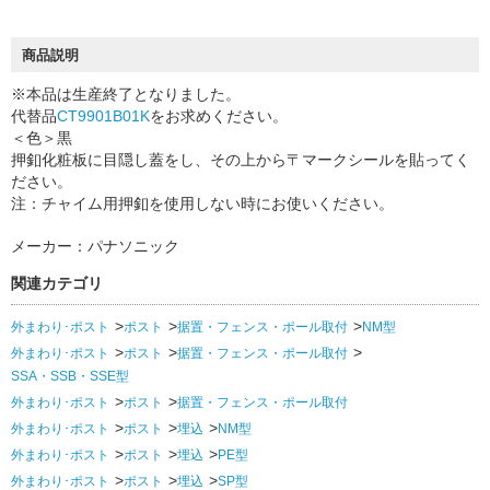
商品説明
※本品は生産終了となりました。
代替品
CT9901B01K
をお求めください。
＜色＞黒
押釦化粧板に目隠し蓋をし、その上から〒マークシールを貼ってく
ださい。
注：チャイム用押釦を使用しない時にお使いください。
メーカー：パナソニック
関連カテゴリ
外まわり･ポスト
ポスト
据置・フェンス・ポール取付
NM型
外まわり･ポスト
ポスト
据置・フェンス・ポール取付
SSA・SSB・SSE型
外まわり･ポスト
ポスト
据置・フェンス・ポール取付
外まわり･ポスト
ポスト
埋込
NM型
外まわり･ポスト
ポスト
埋込
PE型
外まわり･ポスト
ポスト
埋込
SP型