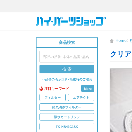
Home
商品検索
クリア
検 索
>>品番の表示場所･検索時のご注意
注目キーワード
More
フィルター
エアテクト
給気清浄フィルター
浄水カートリッジ
TK-HB41C1SK