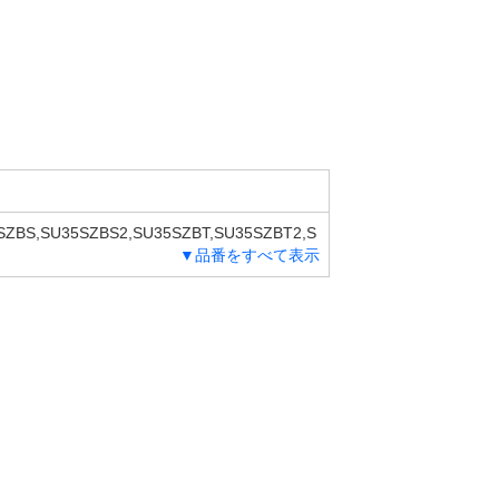
SZBS,SU35SZBS2,SU35SZBT,SU35SZBT2,S
▼品番をすべて表示
5SZBT3,JG35SZBU3