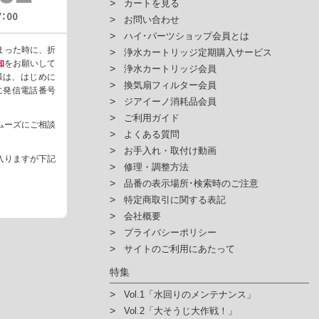
カートを見る
お問い合わせ
ハイ･パーツショップ会員とは
まった時に、折
浄水カートリッジ定期購入サービス
知
をお願いして
浄水カートリッジ会員
様は、はじめに
換気扇フィルター会員
ように発信電話番号
ジアイーノ消耗品会員
ご利用ガイド
ムーズにご相談
よくある質問
お手入れ・取付け動画
入りますが下記
修理・調整方法
品番の表示場所･検索時のご注意
特定商取引に関する表記
会社概要
プライバシーポリシー
サイトのご利用にあたって
特集
Vol.1「水回りのメンテナンス」
Vol.2「大そうじ大作戦！」