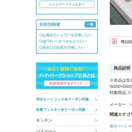
レンジフードフィルター
目的別検索
一覧
◎お風呂のシャワーを交換したい
◎油汚れ･ベタつきをとりたい
◎排水口の目皿を交換したい
商品説明
※本品は生
W250×D50
対象商品:
浄水カートリッジ★クーポン対象
メーカー：
各種フィルター★クーポン対象
関連カテゴ
キッチン
後付パーツ
バスルーム