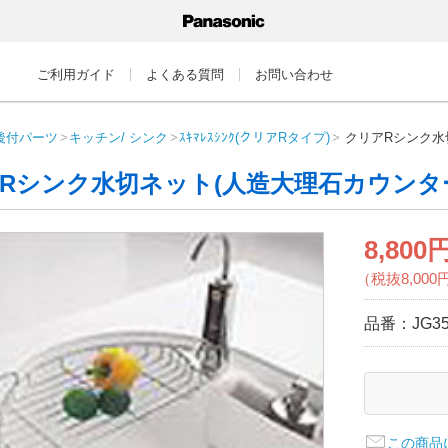
ご利用ガイド
よくある質問
お問い合わせ
後付パーツ
キッチン/ シンク
ｽｷﾏﾚｽｼﾝｸ(クリアRタイプ)
クリアRシンク水
Rシンク水切ネット(人造大理石カウンター
8,800
（税抜8,000
品番：
JG3
この商品