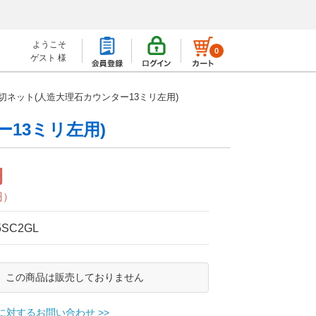
ようこそ
0
ゲスト 様
切ネット(人造大理石カウンター13ミリ左用)
13ミリ左用)
円
円）
5SC2GL
この商品は販売しておりません
に対するお問い合わせ >>