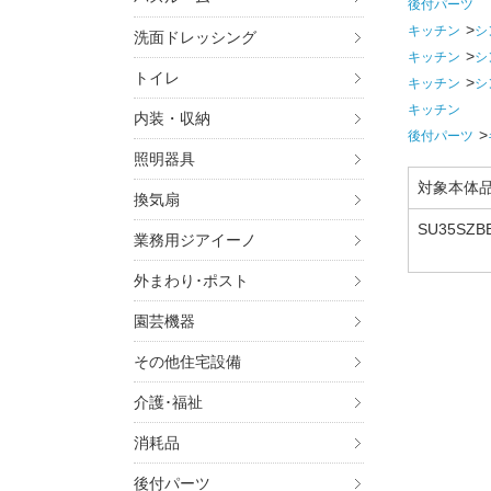
後付パーツ
キッチン
シ
洗面ドレッシング
キッチン
シ
トイレ
キッチン
シ
キッチン
内装・収納
後付パーツ
照明器具
対象本体
換気扇
SU35SZBB
業務用ジアイーノ
U35SZBU,
外まわり･ポスト
園芸機器
その他住宅設備
介護･福祉
消耗品
後付パーツ