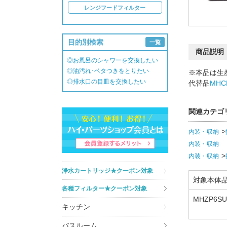
レンジフードフィルター
目的別検索
一覧
商品説明
◎お風呂のシャワーを交換したい
◎油汚れ･ベタつきをとりたい
※本品は生
◎排水口の目皿を交換したい
代替品
MHC
関連カテゴ
内装・収納
内装・収納
内装・収納
浄水カートリッジ★クーポン対象
対象本体
各種フィルター★クーポン対象
MHZP6SU
キッチン
MHZP4SS
Z,MHZP6
バスルーム