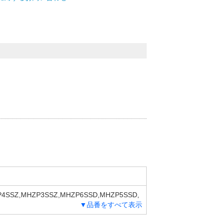
4SSZ,MHZP3SSZ,MHZP6SSD,MHZP5SSD,
▼品番をすべて表示
P6SMZ,MHZP5SMZ,MHZP4SMZ,MHZP3SM
HZP4SCD,MHZP3SCD,MHZP6SBD,MHZP5S