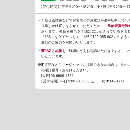
・予期せぬ障害などでお客様とのお電話が途中切断してし
り返しかけ直しをさせていただくために、
発信者番号通
おります。発信者番号を非通知に設定されているお客
「186」をダイヤルして「186-0120-055-802」の
通知のご協力をお願いいたします。
・
商品名
と
品番
をご確認のうえお電話いただきますと、ス
いただけます。
※IP電話などフリーダイヤルに接続できない場合は、恐れ
の電話番号へおかけください。
[大阪]
06-6906-1224
【受付時間】平日 9:00～18:00／土･日･祝 9:00～17:00