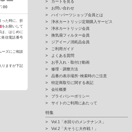
カートを見る
お問い合わせ
ハイ･パーツショップ会員とは
まった時に、折
浄水カートリッジ定期購入サービス
知
をお願いして
浄水カートリッジ会員
様は、はじめに
換気扇フィルター会員
ように発信電話番号
ジアイーノ消耗品会員
ご利用ガイド
ムーズにご相談
よくある質問
お手入れ・取付け動画
入りますが下記
修理・調整方法
品番の表示場所･検索時のご注意
特定商取引に関する表記
会社概要
プライバシーポリシー
サイトのご利用にあたって
特集
Vol.1「水回りのメンテナンス」
Vol.2「大そうじ大作戦！」