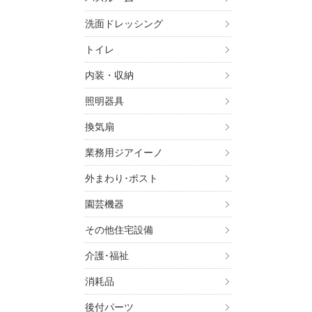
BD,MHZP
P3MWW,M
洗面ドレッシング
MHZP5BT
N,MHZP3
トイレ
TZP5SLS
内装・収納
TZP5MYY
KG,MHTZ
照明器具
4BTN,MH
P3BCN,M
換気扇
THP4,MH
S,MHNZP
業務用ジアイーノ
YY,MHNZ
外まわり･ポスト
MHNZP6K
N,MHNZP
園芸機器
BBN,MHN
その他住宅設備
介護･福祉
消耗品
後付パーツ