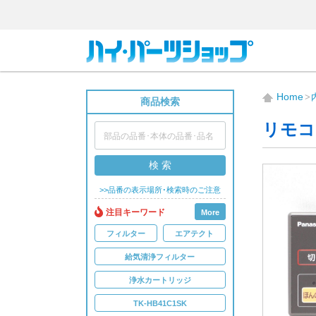
Home
商品検索
リモコ
検 索
>>品番の表示場所･検索時のご注意
注目キーワード
More
フィルター
エアテクト
給気清浄フィルター
浄水カートリッジ
TK-HB41C1SK