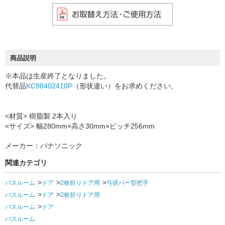
商品説明
※本品は生産終了となりました。
代替品
KC98402410P
（形状違い）をお求めください。
<材質> 樹脂製 2本入り
<サイズ> 幅280mm×高さ30mm×ピッチ256mm
メーカー：パナソニック
関連カテゴリ
バスルーム
ドア
2枚折りドア用
弓状バー型把手
バスルーム
ドア
2枚折りドア用
バスルーム
ドア
バスルーム