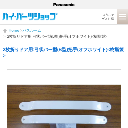
ようこそ
ゲスト 様
Home
バスルーム
2枚折りドア用:弓状バー型(B型)把手(オフホワイト)<樹脂製>
2枚折りドア用:弓状バー型(B型)把手(オフホワイト)<樹脂製
>