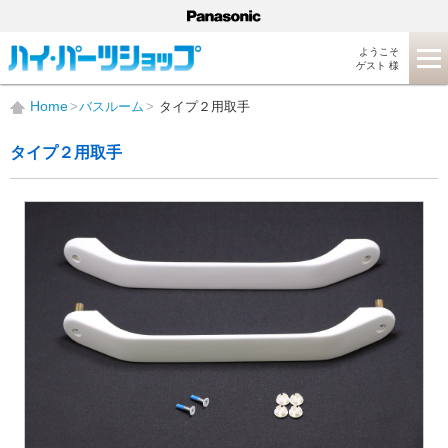
ようこそ
ゲスト 様
Home
バスルーム
タイプ２用取手
タイプ２用取手