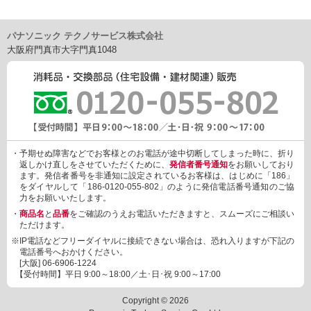
パナソニック テクノサービス株式会社
大阪府門真市大字門真1048
・予期せぬ障害などでお客様とのお電話が途中切断してしまった時に、折り
返しかけ直しをさせていただくために、
発信者番号通知
をお願いしており
ます。発信者番号を非通知に設定されているお客様は、はじめに「186」
をダイヤルして「186-0120-055-802」のように発信電話番号通知のご協
力をお願いいたします。
・
商品名
と
品番
をご確認のうえお電話いただきますと、スムーズにご相談い
ただけます。
※IP電話などフリーダイヤルに接続できない場合は、恐れ入りますが下記の
電話番号へおかけください。
[大阪]
06-6906-1224
【受付時間】平日 9:00～18:00／土･日･祝 9:00～17:00
Copyright © 2026