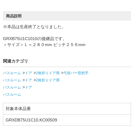
商品説明
※本品は生産終了となりました。
GRXB75U1C1010の後継品です。
＜サイズ＞Ｌ＝２８０mm ピッチ２５６mm
関連カテゴリ
バスルーム
ドア
2枚折りドア用
弓状バー型把手
バスルーム
ドア
2枚折りドア用
バスルーム
ドア
バスルーム
対象本体品番
GRXDB75U1C10,KC00509