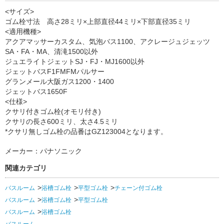
<サイズ>
ゴム栓寸法 高さ28ミリ×上部直径44ミリ×下部直径35ミリ
<適用機種>
アクアマッサーカスタム、気泡バス1100、アクレージュジェッツ
SA・FA・MA、清滝1500以外
ジュエライトジェットSJ・FJ・MJ1600以外
ジェットバスF1FMFMパルサー
グランメール大阪ガス1200・1400
ジェットバス1650F
<仕様>
クサリ付きゴム栓(オモリ付き)
クサリの長さ600ミリ、太さ4.5ミリ
*クサリ無しゴム栓の品番はGZ123004となります。
メーカー：パナソニック
関連カテゴリ
バスルーム
浴槽ゴム栓
平型ゴム栓
チェーン付ゴム栓
バスルーム
浴槽ゴム栓
平型ゴム栓
バスルーム
浴槽ゴム栓