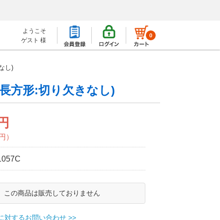
ようこそ
0
ゲスト 様
なし)
:長方形:切り欠きなし)
0円
0円）
1057C
この商品は販売しておりません
に対するお問い合わせ >>