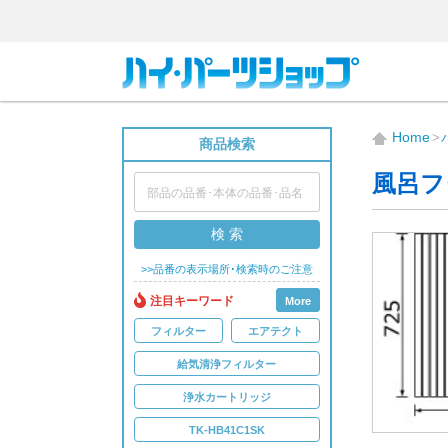
Home
商品検索
風呂フ
検 索
>>品番の表示場所･検索時のご注意
注目キーワード
More
フィルター
エアテクト
給気清浄フィルター
浄水カートリッジ
TK-HB41C1SK