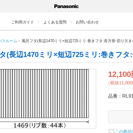
ご利用ガイド
よくある質問
お問い合わせ
バスルーム
風呂フタ(長辺1470ミリ×短辺725ミリ:巻きフタ:長方形:切り欠き
タ(長辺1470ミリ×短辺725ミリ:巻きフタ
12,10
（税抜11,00
品番：
RL9
この商品