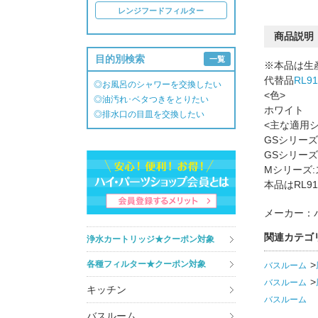
レンジフードフィルター
商品説明
目的別検索
一覧
※本品は生
代替品
RL9
◎お風呂のシャワーを交換したい
<色>
◎油汚れ･ベタつきをとりたい
ホワイト
◎排水口の目皿を交換したい
<主な適用
GSシリーズ
GSシリーズ
Mシリーズ
本品はRL9
メーカー：
関連カテゴ
浄水カートリッジ★クーポン対象
各種フィルター★クーポン対象
バスルーム
バスルーム
キッチン
バスルーム
バスルーム