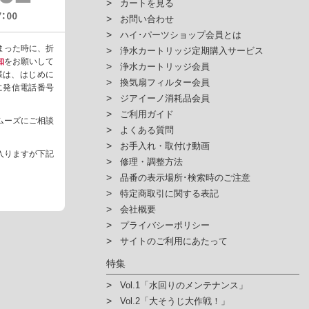
カートを見る
お問い合わせ
ハイ･パーツショップ会員とは
まった時に、折
浄水カートリッジ定期購入サービス
知
をお願いして
浄水カートリッジ会員
様は、はじめに
換気扇フィルター会員
ように発信電話番号
ジアイーノ消耗品会員
ご利用ガイド
ムーズにご相談
よくある質問
お手入れ・取付け動画
入りますが下記
修理・調整方法
品番の表示場所･検索時のご注意
特定商取引に関する表記
会社概要
プライバシーポリシー
サイトのご利用にあたって
特集
Vol.1「水回りのメンテナンス」
Vol.2「大そうじ大作戦！」