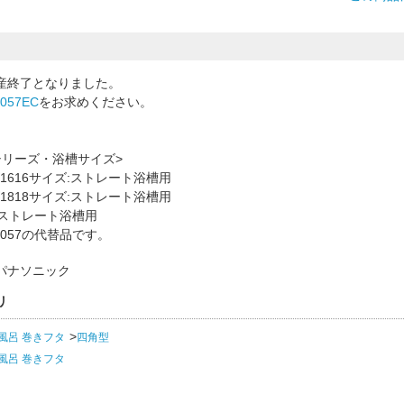
産終了となりました。
1057EC
をお求めください。
シリーズ・浴槽サイズ>
1616サイズ:ストレート浴槽用
1818サイズ:ストレート浴槽用
:ストレート浴槽用
1057の代替品です。
パナソニック
リ
風呂 巻きフタ
四角型
風呂 巻きフタ