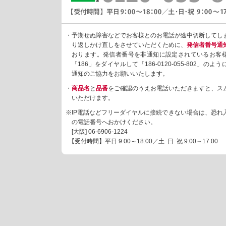
・予期せぬ障害などでお客様とのお電話が途中切断してし
り返しかけ直しをさせていただくために、
発信者番号通
おります。発信者番号を非通知に設定されているお客
「186」をダイヤルして「186-0120-055-802」の
通知のご協力をお願いいたします。
・
商品名
と
品番
をご確認のうえお電話いただきますと、ス
いただけます。
※IP電話などフリーダイヤルに接続できない場合は、恐れ
の電話番号へおかけください。
[大阪]
06-6906-1224
【受付時間】平日 9:00～18:00／土･日･祝 9:00～17:00