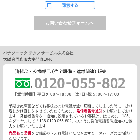
ただし、お申し込みフォーム上でご希望の方のみに、下記サービ
スをご提供することがあります。
・電子メール、ダイレクトメールなどによる情報のご提供
（1）ご提供情報の分野
・住宅関連設備・建材、家電製品、住まいづくり(新築・リフォー
ム)関連情報
・介護サービス、防犯設備・防犯サービス、生活便利サービス、
車載関連商品など
パナソニック テクノサービス株式会社
（2）ご提供情報の概要
大阪府門真市大字門真1048
・商品、サービスに関するご提案
・商品サポート、メンテナンスに関するご提案
・キャンペーン、フェアー、イベントに関する情報ご提供
・アンケート、商品モニターに関する情報ご提供など
3. 個人情報の提供
あらかじめご本人様からご了解いただいている場合や法令で認め
られている場合を除き、個人情報を第三者に提供または開示いた
しません。
・予期せぬ障害などでお客様とのお電話が途中切断してしまった時に、折り
しかしながら、お客様がクレジットカード決済をご利用される場
返しかけ直しをさせていただくために、
発信者番号通知
をお願いしており
合に限り、カード発行会社が行なう不正利用検知・防止「3Dセキ
ます。発信者番号を非通知に設定されているお客様は、はじめに「186」
ュア2.0」のために、お客様が利用するカード発行会社及び、決済
をダイヤルして「186-0120-055-802」のように発信電話番号通知のご協
代行会社：GMOペイメントゲートウェイ（第三者）に、下記の情
力をお願いいたします。
報を開示し、本人認証を行います。
・
商品名
と
品番
をご確認のうえお電話いただきますと、スムーズにご相談い
・金額など、決済に関する情報
ただけます。
・お客様のデバイス情報