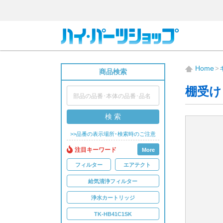
Home
商品検索
棚受け
検 索
>>品番の表示場所･検索時のご注意
注目キーワード
More
フィルター
エアテクト
給気清浄フィルター
浄水カートリッジ
TK-HB41C1SK