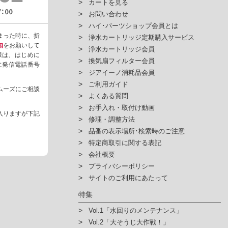
カートを見る
お問い合わせ
ハイ･パーツショップ会員とは
まった時に、折
浄水カートリッジ定期購入サービス
知
をお願いして
浄水カートリッジ会員
様は、はじめに
換気扇フィルター会員
ように発信電話番号
ジアイーノ消耗品会員
ご利用ガイド
ムーズにご相談
よくある質問
お手入れ・取付け動画
入りますが下記
修理・調整方法
品番の表示場所･検索時のご注意
特定商取引に関する表記
会社概要
プライバシーポリシー
サイトのご利用にあたって
特集
Vol.1「水回りのメンテナンス」
Vol.2「大そうじ大作戦！」