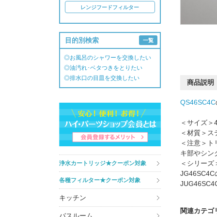
レンジフードフィルター
目的別検索
一覧
◎お風呂のシャワーを交換したい
◎油汚れ･ベタつきをとりたい
◎排水口の目皿を交換したい
商品説明
QS46SC4C
＜サイズ＞42
＜材質＞ス
＜注意＞ト
キ部やシン
＜シリーズ＞ラ
浄水カートリッジ★クーポン対象
JG46SC
各種フィルター★クーポン対象
JUG46SC
キッチン
関連カテゴ
バスルーム