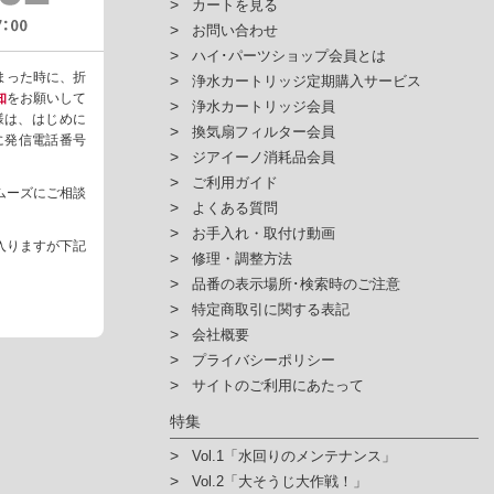
カートを見る
お問い合わせ
ハイ･パーツショップ会員とは
まった時に、折
浄水カートリッジ定期購入サービス
知
をお願いして
浄水カートリッジ会員
様は、はじめに
換気扇フィルター会員
ように発信電話番号
ジアイーノ消耗品会員
ご利用ガイド
ムーズにご相談
よくある質問
お手入れ・取付け動画
入りますが下記
修理・調整方法
品番の表示場所･検索時のご注意
特定商取引に関する表記
会社概要
プライバシーポリシー
サイトのご利用にあたって
特集
Vol.1「水回りのメンテナンス」
Vol.2「大そうじ大作戦！」