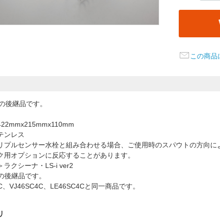
この商品
の後継品です。
2mmx215mmx110mm
テンレス
リプルセンサー水栓と組み合わせる場合、ご使用時のスパウトの方向に
ク用オプションに反応することがあります。
クシーナ・LS-i ver2
4Cの後継品です。
4C、VJ46SC4C、LE46SC4Cと同一商品です。
リ