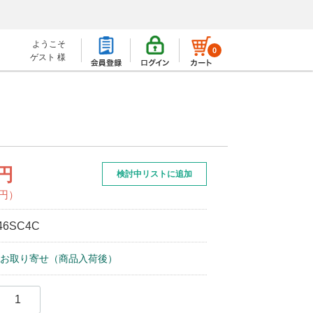
ようこそ
0
ゲスト 様
0円
検討中リストに追加
0円）
46SC4C
お取り寄せ（商品入荷後）