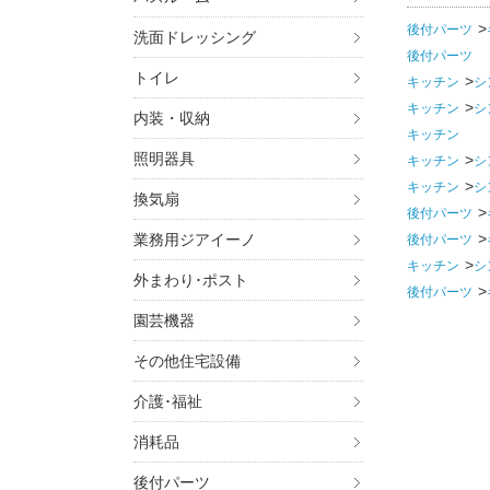
後付パーツ
洗面ドレッシング
後付パーツ
トイレ
キッチン
シ
キッチン
シ
内装・収納
キッチン
照明器具
キッチン
シ
キッチン
シ
換気扇
後付パーツ
業務用ジアイーノ
後付パーツ
キッチン
シ
外まわり･ポスト
後付パーツ
園芸機器
その他住宅設備
介護･福祉
消耗品
後付パーツ