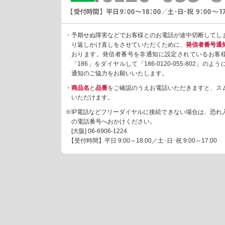
・予期せぬ障害などでお客様とのお電話が途中切断してし
り返しかけ直しをさせていただくために、
発信者番号通
おります。発信者番号を非通知に設定されているお客
「186」をダイヤルして「186-0120-055-802」の
通知のご協力をお願いいたします。
・
商品名
と
品番
をご確認のうえお電話いただきますと、ス
いただけます。
※IP電話などフリーダイヤルに接続できない場合は、恐れ
の電話番号へおかけください。
[大阪]
06-6906-1224
【受付時間】平日 9:00～18:00／土･日･祝 9:00～17:00