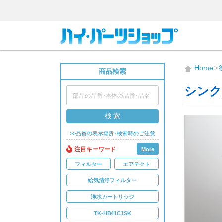
Home
商品検索
シンク
検 索
>>品番の表示場所･検索時のご注意
注目キーワード
More
フィルター
エアテクト
給気清浄フィルター
浄水カートリッジ
TK-HB41C1SK