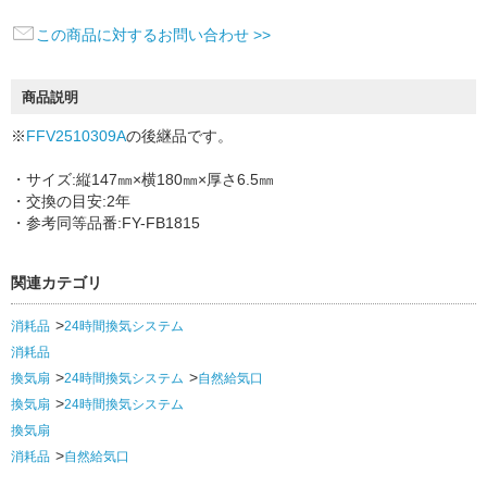
この商品に対するお問い合わせ >>
商品説明
※
FFV2510309A
の後継品です。
・サイズ:縦147㎜×横180㎜×厚さ6.5㎜
・交換の目安:2年
・参考同等品番:FY-FB1815
関連カテゴリ
消耗品
24時間換気システム
消耗品
換気扇
24時間換気システム
自然給気口
換気扇
24時間換気システム
換気扇
消耗品
自然給気口