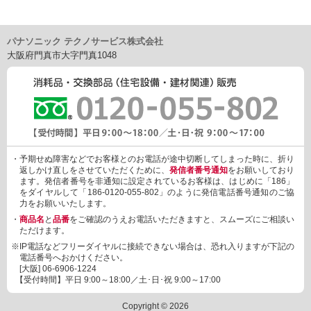
パナソニック テクノサービス株式会社
大阪府門真市大字門真1048
・予期せぬ障害などでお客様とのお電話が途中切断してしまった時に、折り
返しかけ直しをさせていただくために、
発信者番号通知
をお願いしており
ます。発信者番号を非通知に設定されているお客様は、はじめに「186」
をダイヤルして「186-0120-055-802」のように発信電話番号通知のご協
力をお願いいたします。
・
商品名
と
品番
をご確認のうえお電話いただきますと、スムーズにご相談い
ただけます。
※IP電話などフリーダイヤルに接続できない場合は、恐れ入りますが下記の
電話番号へおかけください。
[大阪]
06-6906-1224
【受付時間】平日 9:00～18:00／土･日･祝 9:00～17:00
Copyright © 2026