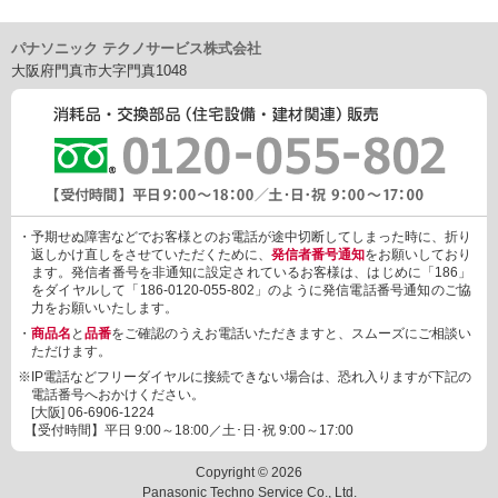
パナソニック テクノサービス株式会社
大阪府門真市大字門真1048
・予期せぬ障害などでお客様とのお電話が途中切断してしまった時に、折り
返しかけ直しをさせていただくために、
発信者番号通知
をお願いしており
ます。発信者番号を非通知に設定されているお客様は、はじめに「186」
をダイヤルして「186-0120-055-802」のように発信電話番号通知のご協
力をお願いいたします。
・
商品名
と
品番
をご確認のうえお電話いただきますと、スムーズにご相談い
ただけます。
※IP電話などフリーダイヤルに接続できない場合は、恐れ入りますが下記の
電話番号へおかけください。
[大阪]
06-6906-1224
【受付時間】平日 9:00～18:00／土･日･祝 9:00～17:00
Copyright © 2026
Panasonic Techno Service Co., Ltd.