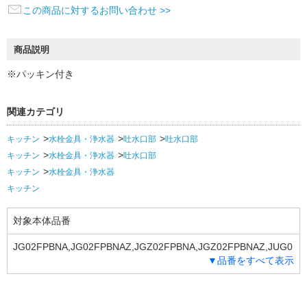
この商品に対するお問い合わせ >>
商品説明
※パッキン付き
関連カテゴリ
キッチン
水栓金具・浄水器
吐水口部
吐水口部
キッチン
水栓金具・浄水器
吐水口部
キッチン
水栓金具・浄水器
キッチン
対象本体品番
JG02FPBNA,JG02FPBNAZ,JGZ02FPBNA,JGZ02FPBNAZ,JUG0
▼品番をすべて表示
2FPBNA,JUG02FPBNAZ,LE02FPBNA,LE02FPBNAZ,LE02FRBN
A,LE02FRBNAZ,QM02FPBNA,QM02FPBNAS,QM02FPBNAY,Q
M02FPBNAZ,QM02FPBNAZS,QM02FPBNAZY,QM02FRBNA,Q
M02FRBNAZ,QR02FPBNA,QR02FPBNAZ,QR02FRBNA,QR02F