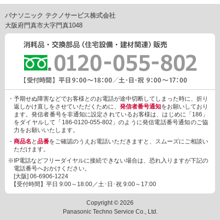
RBNAZ,QS02FPBNA,QS02FPBNAZ,QS02FRBNA,QS02FRBNA
パナソニック テクノサービス株式会社
Z,SI02FPBNA,SI02FPBNAZ,SI02FRBNA,SI02FRBNAZ,VJ02FPB
大阪府門真市大字門真1048
NA,VJ02FPBNAZ
・予期せぬ障害などでお客様とのお電話が途中切断してしまった時に、折り
返しかけ直しをさせていただくために、
発信者番号通知
をお願いしており
ます。発信者番号を非通知に設定されているお客様は、はじめに「186」
をダイヤルして「186-0120-055-802」のように発信電話番号通知のご協
力をお願いいたします。
・
商品名
と
品番
をご確認のうえお電話いただきますと、スムーズにご相談い
ただけます。
※IP電話などフリーダイヤルに接続できない場合は、恐れ入りますが下記の
電話番号へおかけください。
[大阪]
06-6906-1224
【受付時間】平日 9:00～18:00／土･日･祝 9:00～17:00
Copyright © 2026
Panasonic Techno Service Co., Ltd.