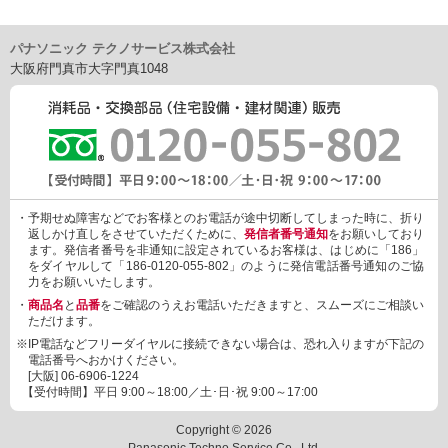
パナソニック テクノサービス株式会社
大阪府門真市大字門真1048
・予期せぬ障害などでお客様とのお電話が途中切断してしまった時に、折り
返しかけ直しをさせていただくために、
発信者番号通知
をお願いしており
ます。発信者番号を非通知に設定されているお客様は、はじめに「186」
をダイヤルして「186-0120-055-802」のように発信電話番号通知のご協
力をお願いいたします。
・
商品名
と
品番
をご確認のうえお電話いただきますと、スムーズにご相談い
ただけます。
※IP電話などフリーダイヤルに接続できない場合は、恐れ入りますが下記の
電話番号へおかけください。
[大阪]
06-6906-1224
【受付時間】平日 9:00～18:00／土･日･祝 9:00～17:00
Copyright © 2026