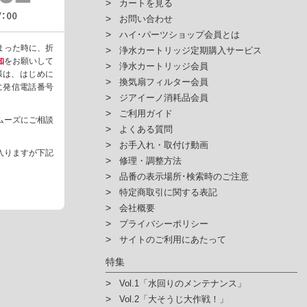
カートを見る
お問い合わせ
ハイ･パーツショップ会員とは
まった時に、折
浄水カートリッジ定期購入サービス
知
をお願いして
浄水カートリッジ会員
様は、はじめに
換気扇フィルター会員
ように発信電話番号
ジアイーノ消耗品会員
ご利用ガイド
ムーズにご相談
よくある質問
お手入れ・取付け動画
入りますが下記
修理・調整方法
品番の表示場所･検索時のご注意
特定商取引に関する表記
会社概要
プライバシーポリシー
サイトのご利用にあたって
特集
Vol.1「水回りのメンテナンス」
Vol.2「大そうじ大作戦！」