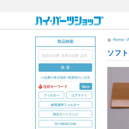
Home
商品検索
ソフト
検 索
>>品番の表示場所･検索時のご注意
注目キーワード
More
フィルター
エアテクト
給気清浄フィルター
浄水カートリッジ
TK-HB41C1SK