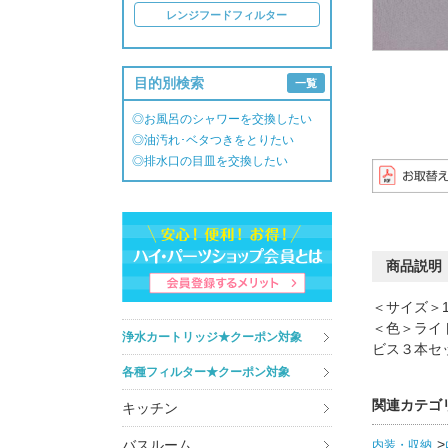
レンジフードフィルター
目的別検索
一覧
◎お風呂のシャワーを交換したい
◎油汚れ･ベタつきをとりたい
◎排水口の目皿を交換したい
商品説明
＜サイズ＞1
＜色＞ライ
浄水カートリッジ★クーポン対象
ビス３本セ
各種フィルター★クーポン対象
関連カテゴ
キッチン
バスルーム
内装・収納