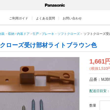
ご利用ガイド
よくある質問
お問い合わせ
内装・収納
内装ドア
引戸
ブレーキ・ソフトクローズ
ソフトクローズ受
クローズ受け部材ライトブラウン色
1,661
（税抜1,510
品番：
MJB
配送日目安：
数量