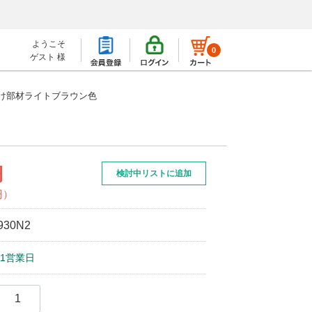
ようこそ
0
ゲスト 様
け部材ライトブラウン色
円
検討中リストに追加
円）
930N2
1営業日