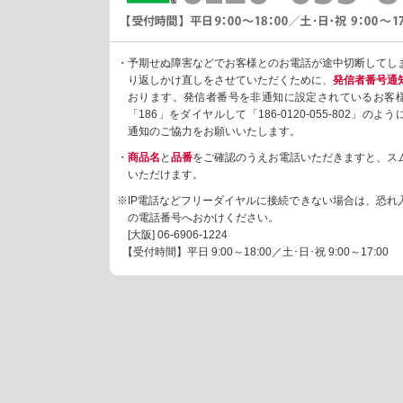
・予期せぬ障害などでお客様とのお電話が途中切断してし
り返しかけ直しをさせていただくために、
発信者番号通
おります。発信者番号を非通知に設定されているお客
「186」をダイヤルして「186-0120-055-802」の
通知のご協力をお願いいたします。
・
商品名
と
品番
をご確認のうえお電話いただきますと、ス
いただけます。
※IP電話などフリーダイヤルに接続できない場合は、恐れ
の電話番号へおかけください。
[大阪]
06-6906-1224
【受付時間】平日 9:00～18:00／土･日･祝 9:00～17:00