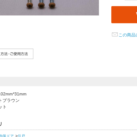
この商品
02mm*31mm
トブラウン
ット
リ
内装ドア
引戸