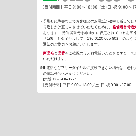
・予期せぬ障害などでお客様とのお電話が途中切断してし
り返しかけ直しをさせていただくために、
発信者番号通
おります。発信者番号を非通知に設定されているお客
「186」をダイヤルして「186-0120-055-802」の
通知のご協力をお願いいたします。
・
商品名
と
品番
をご確認のうえお電話いただきますと、ス
いただけます。
※IP電話などフリーダイヤルに接続できない場合は、恐れ
の電話番号へおかけください。
[大阪]
06-6906-1224
【受付時間】平日 9:00～18:00／土･日･祝 9:00～17:00