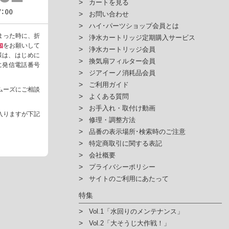
カートを見る
お問い合わせ
ハイ･パーツショップ会員とは
まった時に、折
浄水カートリッジ定期購入サービス
知
をお願いして
浄水カートリッジ会員
様は、はじめに
換気扇フィルター会員
ように発信電話番号
ジアイーノ消耗品会員
ご利用ガイド
ムーズにご相談
よくある質問
お手入れ・取付け動画
入りますが下記
修理・調整方法
品番の表示場所･検索時のご注意
特定商取引に関する表記
会社概要
プライバシーポリシー
サイトのご利用にあたって
特集
Vol.1「水回りのメンテナンス」
Vol.2「大そうじ大作戦！」