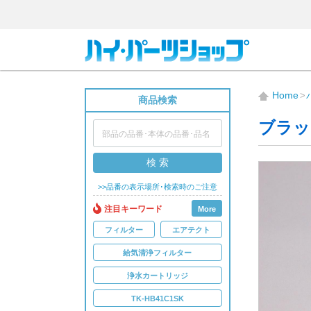
Home
商品検索
ブラッ
検 索
>>品番の表示場所･検索時のご注意
注目キーワード
More
フィルター
エアテクト
給気清浄フィルター
浄水カートリッジ
TK-HB41C1SK