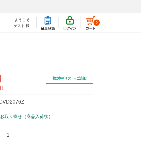
ようこそ
0
ゲスト 様
円
検討中リストに追加
円）
GVD2076Z
お取り寄せ（商品入荷後）