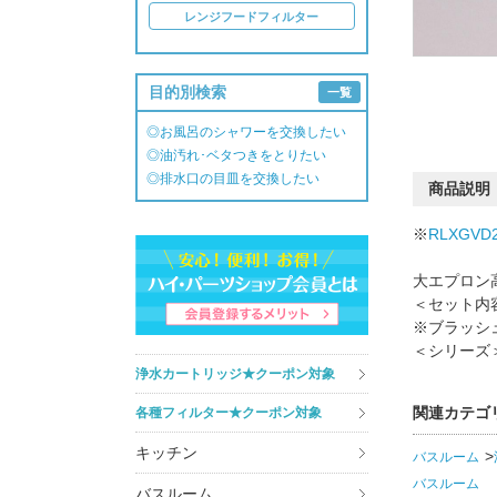
レンジフードフィルター
目的別検索
一覧
◎お風呂のシャワーを交換したい
◎油汚れ･ベタつきをとりたい
◎排水口の目皿を交換したい
商品説明
※
RLXGVD
大エプロン
＜セット内
※ブラッシ
＜シリーズ＞
浄水カートリッジ★クーポン対象
関連カテゴ
各種フィルター★クーポン対象
キッチン
バスルーム
バスルーム
バスルーム