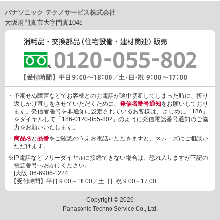
パナソニック テクノサービス株式会社
大阪府門真市大字門真1048
・予期せぬ障害などでお客様とのお電話が途中切断してしまった時に、折り
返しかけ直しをさせていただくために、
発信者番号通知
をお願いしており
ます。発信者番号を非通知に設定されているお客様は、はじめに「186」
をダイヤルして「186-0120-055-802」のように発信電話番号通知のご協
力をお願いいたします。
・
商品名
と
品番
をご確認のうえお電話いただきますと、スムーズにご相談い
ただけます。
※IP電話などフリーダイヤルに接続できない場合は、恐れ入りますが下記の
電話番号へおかけください。
[大阪]
06-6906-1224
【受付時間】平日 9:00～18:00／土･日･祝 9:00～17:00
Copyright © 2026
Panasonic Techno Service Co., Ltd.