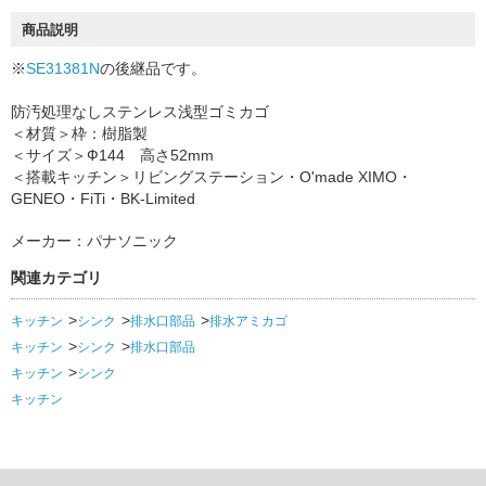
商品説明
※
SE31381N
の後継品です。
防汚処理なしステンレス浅型ゴミカゴ
＜材質＞枠：樹脂製
＜サイズ＞Ф144 高さ52mm
＜搭載キッチン＞リビングステーション・O'made XIMO・
GENEO・FiTi・BK-Limited
メーカー：パナソニック
関連カテゴリ
キッチン
シンク
排水口部品
排水アミカゴ
キッチン
シンク
排水口部品
キッチン
シンク
キッチン