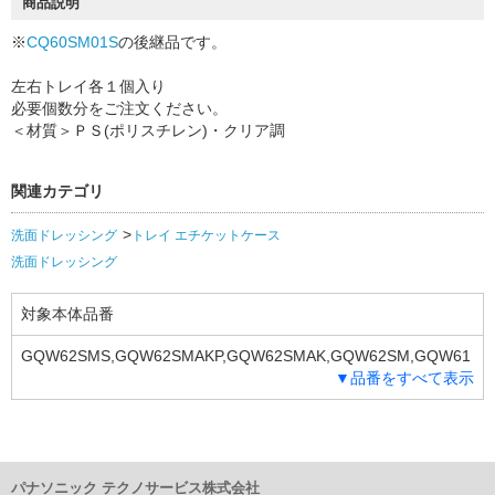
商品説明
※
CQ60SM01S
の後継品です。
左右トレイ各１個入り
必要個数分をご注文ください。
＜材質＞ＰＳ(ポリスチレン)・クリア調
関連カテゴリ
洗面ドレッシング
トレイ エチケットケース
洗面ドレッシング
対象本体品番
GQW62SMS,GQW62SMAKP,GQW62SMAK,GQW62SM,GQW61
▼品番をすべて表示
SMSS,GQW61SMS,GQW61SMAK,GQW61SM,GQW60SM,GQW
60P1SM,GQW60P1NM,GQW60K1SMSS,GQW60K1SM
パナソニック テクノサービス株式会社