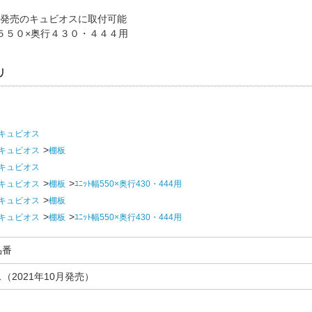
0月発売のキュビオスに取付可能
５５０×奥行４３０・４４４用
リ
キュビオス
キュビオス
棚板
キュビオス
キュビオス
棚板
ﾕﾆｯﾄ幅550×奥行430・444用
キュビオス
棚板
キュビオス
棚板
ﾕﾆｯﾄ幅550×奥行430・444用
品番
（2021年10月発売）