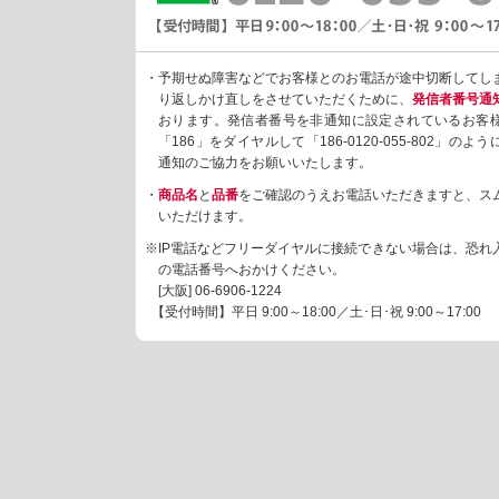
・予期せぬ障害などでお客様とのお電話が途中切断してし
り返しかけ直しをさせていただくために、
発信者番号通
おります。発信者番号を非通知に設定されているお客
「186」をダイヤルして「186-0120-055-802」の
通知のご協力をお願いいたします。
・
商品名
と
品番
をご確認のうえお電話いただきますと、ス
いただけます。
※IP電話などフリーダイヤルに接続できない場合は、恐れ
の電話番号へおかけください。
[大阪]
06-6906-1224
【受付時間】平日 9:00～18:00／土･日･祝 9:00～17:00