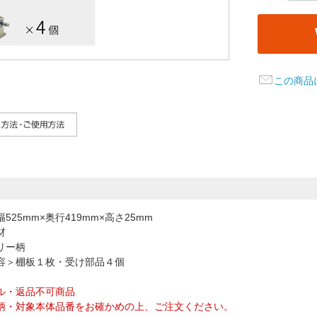
この商品
525mm×奥行419mm×高さ25mm
材
リー柄
容＞棚板１枚・受け部品４個
ル・返品不可商品
柄・対象本体品番をお確かめの上、ご注文ください。