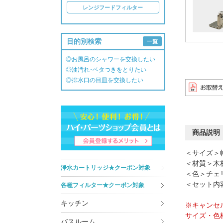
レンジフードフィルター
目的別検索
一覧
◎お風呂のシャワーを交換したい
◎油汚れ･ベタつきをとりたい
◎排水口の目皿を交換したい
商品説明
＜サイズ＞幅
＜材質＞木
浄水カートリッジ★クーポン対象
＜色＞チェ
＜セット内
各種フィルター★クーポン対象
キッチン
※キャンセ
サイズ・色
バスルーム