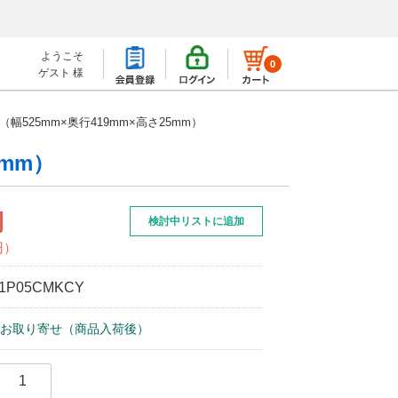
ようこそ
0
ゲスト 様
（幅525mm×奥行419mm×高さ25mm）
5mm）
円
検討中リストに追加
円）
1P05CMKCY
お取り寄せ（商品入荷後）