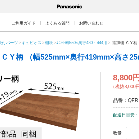
ご利用ガイド
よくある質問
お問い合わせ
後付パーツ
キュビオス
棚板
ﾕﾆｯﾄ幅550×奥行430・444用
追加棚 ＣＹ柄 
ＣＹ柄 （幅525mm×奥行419mm×高さ2
8,800
（税抜8,000
品番：
QFR
配送日目安：
数量