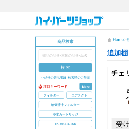
Home
商品検索
追加棚 
検 索
>>品番の表示場所･検索時のご注意
注目キーワード
More
フィルター
エアテクト
給気清浄フィルター
浄水カートリッジ
TK-HB41C1SK