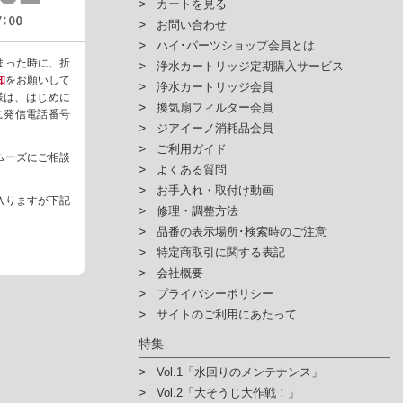
カートを見る
お問い合わせ
ハイ･パーツショップ会員とは
まった時に、折
浄水カートリッジ定期購入サービス
知
をお願いして
浄水カートリッジ会員
様は、はじめに
換気扇フィルター会員
ように発信電話番号
ジアイーノ消耗品会員
ご利用ガイド
ムーズにご相談
よくある質問
お手入れ・取付け動画
入りますが下記
修理・調整方法
品番の表示場所･検索時のご注意
特定商取引に関する表記
会社概要
プライバシーポリシー
サイトのご利用にあたって
特集
Vol.1「水回りのメンテナンス」
Vol.2「大そうじ大作戦！」