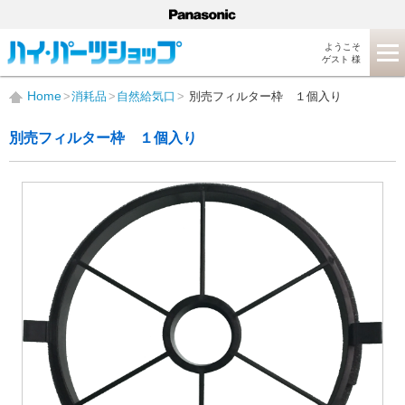
ようこそ
ゲスト 様
Home
消耗品
自然給気口
別売フィルター枠 １個入り
別売フィルター枠 １個入り