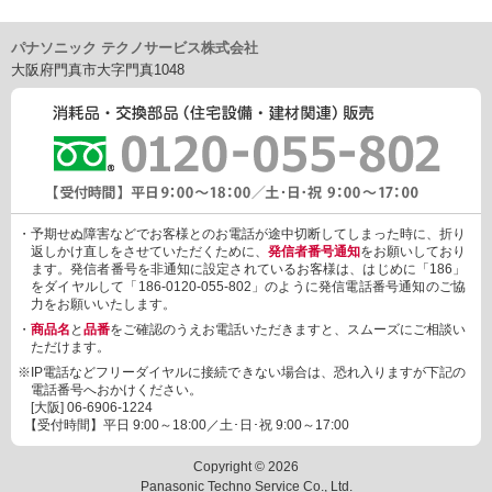
0MSK,JNSJ75XSKF,JGSJ75XSKF,JNSJ75XSK,JGSJ75XSK,JNS
J75HSK,JGSJ75HSK,JNSJ60XSK,JGSJ60XSK,JNSJ60HSK,JGS
パナソニック テクノサービス株式会社
J60HSK,JNSFT75XSKF,JGSFT75XSKF,JNSFT75XSK,JGSFT75
大阪府門真市大字門真1048
XSK,JNSFT75VSKF,JGSFT75VSKF,JNSFT75VSK,JGSFT75VS
K,JNSFT75MSKF,JGSFT75MSKF,JNSFT75MSK,JGSFT75MSK,
JNSFT60XSK,JGSFT60XSK,JNSFT60VSK,JGSFT60VSK,JNSFT
60MSK,JGSFT60MSK,JNSF75XSKF,JGSF75XSKF,JNSF75XSK,
JGSF75XSK,JNSF75HSK,JGSF75HSK,JNSF60XSK,JGSF60XS
K,JNSF60HSK,JGSF60HSK,JNEJT75VCK,JGEJT75VCK,JNEJ60
HKK,JGEJ60HKK,JNEFT75VCK,JGEFT75VCK,JNEF60HKK,JGE
・予期せぬ障害などでお客様とのお電話が途中切断してしまった時に、折り
F60HKK
返しかけ直しをさせていただくために、
発信者番号通知
をお願いしており
ます。発信者番号を非通知に設定されているお客様は、はじめに「186」
をダイヤルして「186-0120-055-802」のように発信電話番号通知のご協
力をお願いいたします。
・
商品名
と
品番
をご確認のうえお電話いただきますと、スムーズにご相談い
ただけます。
※IP電話などフリーダイヤルに接続できない場合は、恐れ入りますが下記の
電話番号へおかけください。
[大阪]
06-6906-1224
【受付時間】平日 9:00～18:00／土･日･祝 9:00～17:00
Copyright © 2026
Panasonic Techno Service Co., Ltd.