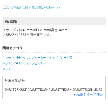
この商品に対するお問い合わせ >>
商品説明
＜サイズ＞縦40mm×幅170mm×高さ34mm
※SEAZK42833と同一商品です。
関連カテゴリ
キッチン
IHクッキングヒーター
トッププレート部
キッチン
IHクッキングヒーター
キッチン
対象本体品番
JNSJT75XSKF,JGSJT75XSKF,JNSJT75XSK,JGSJT75XSK,JNSJ
▼品番をすべて表示
T75VSKF,JGSJT75VSKF,JNSJT75VSK,JGSJT75VSK,JNSJT75M
SKF,JGSJT75MSKF,JNSJT75MSK,JGSJT75MSK,JNSJT60XSK,J
GSJT60XSK,JNSJT60VSK,JGSJT60VSK,JNSJT60MSK,JGSJT6