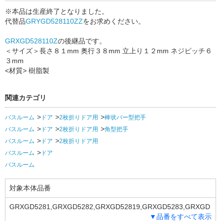
※本品は生産終了となりました。
代替品
GRYGD528110ZZ
をお求めください。
GRXGD528110Z
の後継品です。
＜サイズ＞長さ８１mm 奥行３８mm 立上り１２mm ネジピッチ６
３mm
<材質> 樹脂製
関連カテゴリ
バスルーム
ドア
2枚折りドア用
棒状バー型把手
バスルーム
ドア
2枚折りドア用
角型把手
バスルーム
ドア
2枚折りドア用
バスルーム
ドア
バスルーム
対象本体品番
GRXGD5281,GRXGD5282,GRXGD52819,GRXGD5283,GRXGD
▼品番をすべて表示
5284,GRXGD52839,GRXGD5285,GRXGD5255,GRXGD5257,G