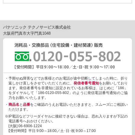
RXGD5261,GRXGD5287
パナソニック テクノサービス株式会社
大阪府門真市大字門真1048
・予期せぬ障害などでお客様とのお電話が途中切断してしまった時に、折り
返しかけ直しをさせていただくために、
発信者番号通知
をお願いしており
ます。発信者番号を非通知に設定されているお客様は、はじめに「186」
をダイヤルして「186-0120-055-802」のように発信電話番号通知のご協
力をお願いいたします。
・
商品名
と
品番
をご確認のうえお電話いただきますと、スムーズにご相談い
ただけます。
※IP電話などフリーダイヤルに接続できない場合は、恐れ入りますが下記の
電話番号へおかけください。
[大阪]
06-6906-1224
【受付時間】平日 9:00～18:00／土･日･祝 9:00～17:00