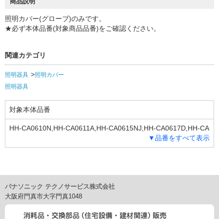
商品説明
照明カバー(グローブ)のみです。
★必ず本体品番(対象商品品番)をご確認ください。
関連カテゴリ
照明器具
照明カバー
照明器具
対象本体品番
HH-CA0610N,HH-CA0611A,HH-CA0615NJ,HH-CA0617D,HH-CA
▼品番をすべて表示
0810N,HH-CA0811A,HH-CA0817D,HH-CA1010N,HH-CA1011A,
HH-CA1210N,HH-CA1211A,HH-CB0610N,HH-CB0611A,HH-CB0
810N,HH-CB0811A,HH-CB1010N,HH-CB1011A,HH-CB1210N,H
H-CB1211A,HH-CC0622N,HH-CC0623A,HH-CC0822N,HH-CC0
823A,HH-CC1023A,HH-CC1223A,HH-CD0612DH,HH-CD0613A
パナソニック テクノサービス株式会社
H,HH-CD0615DJ,HH-CD0812DH,HH-CD0813AH,HH-CD0814A
大阪府門真市大字門真1048
E,HH-CD0815DJ,HH-CD1212DH,HH-CD1213AH,HH-CE0612D
H,HH-CE0613AH,HH-CE0627DE,HH-CE0812DH,HH-CE0813A