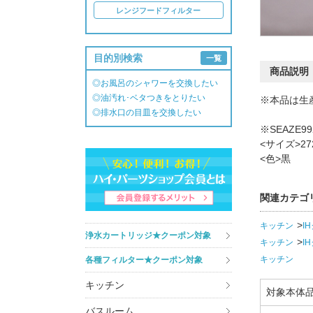
レンジフードフィルター
目的別検索
一覧
商品説明
◎お風呂のシャワーを交換したい
◎油汚れ･ベタつきをとりたい
※本品は生
◎排水口の目皿を交換したい
※SEAZE
<サイズ>27
<色>黒
関連カテゴ
キッチン
I
浄水カートリッジ★クーポン対象
キッチン
I
キッチン
各種フィルター★クーポン対象
キッチン
対象本体
バスルーム