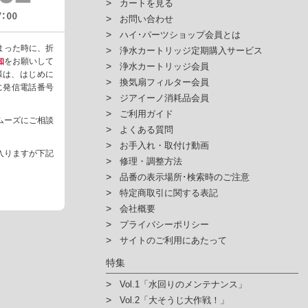
カートを見る
お問い合わせ
ハイ･パーツショップ会員とは
まった時に、折
浄水カートリッジ定期購入サービス
知
をお願いして
浄水カートリッジ会員
様は、はじめに
換気扇フィルター会員
ように発信電話番号
ジアイーノ消耗品会員
ご利用ガイド
ムーズにご相談
よくある質問
お手入れ・取付け動画
入りますが下記
修理・調整方法
品番の表示場所･検索時のご注意
特定商取引に関する表記
会社概要
プライバシーポリシー
サイトのご利用にあたって
特集
Vol.1「水回りのメンテナンス」
Vol.2「大そうじ大作戦！」