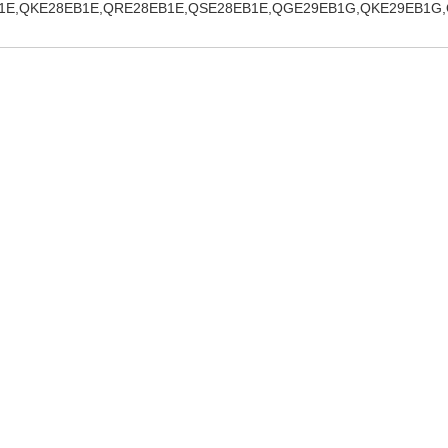
1E,QKE28EB1E,QRE28EB1E,QSE28EB1E,QGE29EB1G,QKE29EB1G
SUE30EB1E,SUS30EB1A,SUS30EB1B,QGS30EB1S,QKS30EB1S,SUS3
EB1K