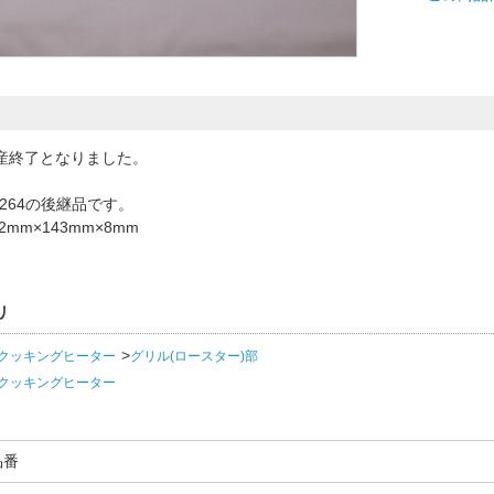
産終了となりました。
99264の後継品です。
2mm×143mm×8mm
リ
Hクッキングヒーター
グリル(ロースター)部
Hクッキングヒーター
品番