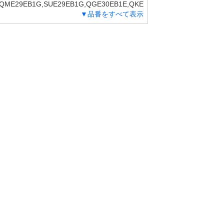
,QME29EB1G,SUE29EB1G,QGE30EB1E,QKE
▼品番をすべて表示
0EB1S,QGS30EB1SD,QGS31EB1K,QKS31EB