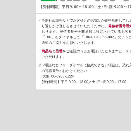
・予期せぬ障害などでお客様とのお電話が途中切断してし
り返しかけ直しをさせていただくために、
発信者番号通
おります。発信者番号を非通知に設定されているお客
「186」をダイヤルして「186-0120-055-802」の
通知のご協力をお願いいたします。
・
商品名
と
品番
をご確認のうえお電話いただきますと、ス
いただけます。
※IP電話などフリーダイヤルに接続できない場合は、恐れ
の電話番号へおかけください。
[大阪]
06-6906-1224
【受付時間】平日 9:00～18:00／土･日･祝 9:00～17:00