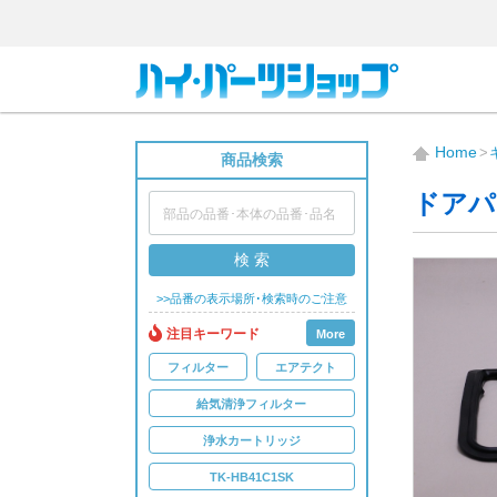
Home
商品検索
ドアパ
検 索
>>品番の表示場所･検索時のご注意
注目キーワード
More
フィルター
エアテクト
給気清浄フィルター
浄水カートリッジ
TK-HB41C1SK