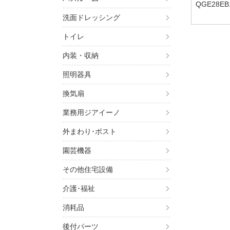
QGE28EB
30EB1E,
洗面ドレッシング
1K,SUS31
トイレ
内装・収納
照明器具
換気扇
業務用ジアイーノ
外まわり･ポスト
園芸機器
その他住宅設備
介護･福祉
消耗品
後付パーツ