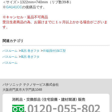
＜サイズ＞1322mm×740mm（リブ数39本）
※
GA141CC
の後継品です。
※キャンセル・返品不可商品
受注生産商品の為、お届けまでに１ヶ月以上かかる場合がございま
す。
関連カテゴリ
バスルーム
風呂 巻きフタ
片端(段付)加工型
バスルーム
風呂 巻きフタ
バスルーム
パナソニック テクノサービス株式会社
大阪府門真市大字門真1048